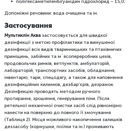
полігексаметиленбігуанідин гідрохлорид – 15,0;
Допоміжні речовини: вода очищена та ін.
Застосування
Мультиклін Аква
застосовується для швидкої
дезінфекції з метою профілактики та вимушеної
дезінфекції всіх видів тваринницьких та птахівничих
приміщень, забійних та м´ясопереробних цехів,
продовольчих ринків, ветпунктів, амбулаторій,
лабораторій, транспортних засобів, обладнання,
інвентарю, тари, спецодягу, а також для наповнення
дезінфекційних килимків, дезбар’єрів, дезрамок.
Дезінфекцію проводять методом ручного
протирання, зрошення, генерування піни. Після
ретельної механічної очистки засіб слід рівномірно
нанести на поверхню до повного її змочування
(Таблиця 2). Місця можливого накопичення залишків
деззасобу (кормушки, поїлки та ін.) промивають