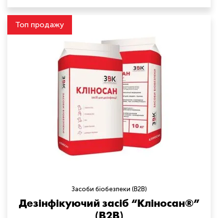
Топ продажу
Засоби біобезпеки (B2B)
Дезінфікуючий засіб “Кліносан®”
(B2B)