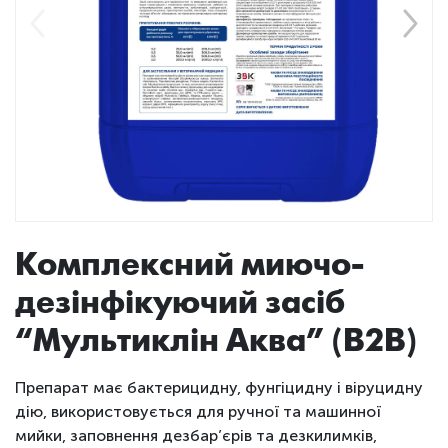
Комплексний миючо-
дезінфікуючий засіб
“Мультиклін Аква” (B2B)
Препарат має бактерицидну, фунгіцидну і віруцидну
дію, використовується для ручної та машинної
мийки, заповнення дезбар’єрів та дезкилимків,