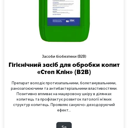
Засоби біобезпеки (B2B)
Гігієнічний засіб для обробки копит
«Степ Клін» (B2B)
Препарат володіє протизапальними, болетамувальними,
ранозагоюючими та антибактеріальними властивостями.
Позитивно впливає на мацеровону шкіру в ділянках
копитець та профілактує розвиток патології м'яких
структур копитець. Проявляє сануючо-дезодоруючий
ефект...
5л