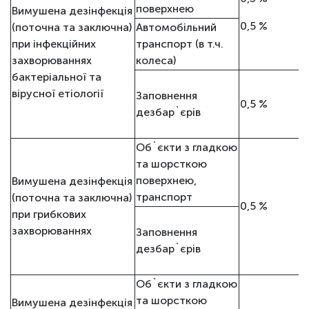
поверхнею
Вимушена дезінфекція
0,5 %
(поточна та заключна)
Автомобільний
при інфекційних
транспорт (в т.ч.
захворюваннях
колеса)
бактеріальної та
вірусної етіології
Заповнення
0,5 %
дезбар`єрів
Об`єкти з гладкою
та шорсткою
поверхнею,
Вимушена дезінфекція
транспорт
(поточна та заключна)
0,5 %
при грибкових
захворюваннях
Заповнення
дезбар`єрів
Об`єкти з гладкою
та шорсткою
Вимушена дезінфекція