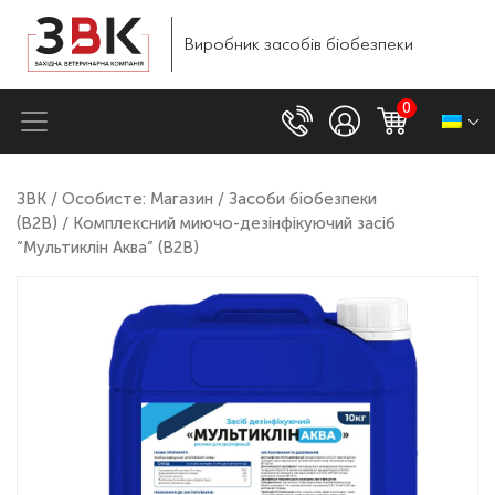
Виробник
засобів
біобезпеки
0
ЗВК
/
Особисте: Магазин
/
Засоби біобезпеки
(B2B)
/ Комплексний миючо-дезінфікуючий засіб
“Мультиклін Аква” (B2B)