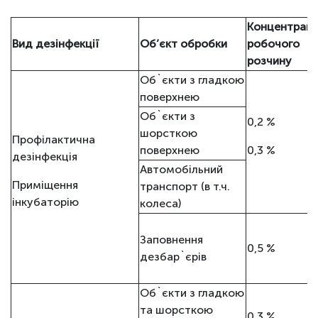
Концентраці
Вид дезінфекції
Об’єкт обробки
робочого
розчину
Об`єкти з гладкою
поверхнею
Об`єкти з
0,2 %
шорсткою
Профілактична
поверхнею
0,3 %
дезінфекція
Автомобільний
Приміщення
транспорт (в т.ч.
інкубаторію
колеса)
Заповнення
0,5 %
дезбар`єрів
Об`єкти з гладкою
та шорсткою
0,3 %