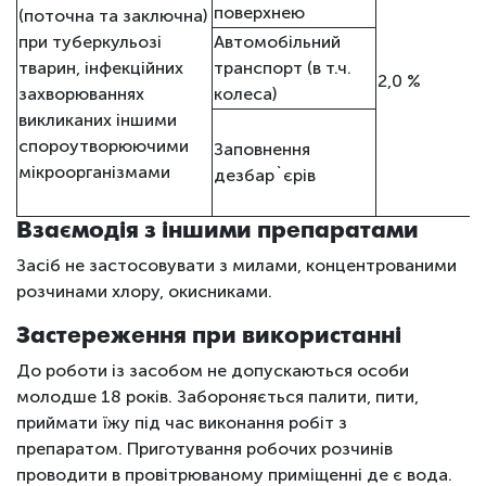
поверхнею
(поточна та заключна)
при туберкульозі
Автомобільний
тварин, інфекційних
транспорт (в т.ч.
2,0 %
захворюваннях
колеса)
викликаних іншими
спороутворюючими
Заповнення
мікроорганізмами
дезбар`єрів
Взаємодія з іншими препаратами
Засіб не застосовувати з милами, концентрованими
розчинами хлору, окисниками.
Застереження при використанні
До роботи із засобом не допускаються особи
молодше 18 років. Забороняється палити, пити,
приймати їжу під час виконання робіт з
препаратом. Приготування робочих розчинів
проводити в провітрюваному приміщенні де є вода.