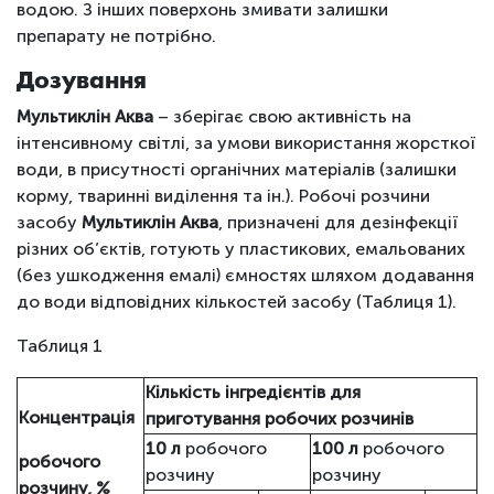
водою. З інших поверхонь змивати залишки
препарату не потрібно.
Дозування
Мультиклін Аква
– зберігає свою активність на
інтенсивному світлі, за умови використання жорсткої
води, в присутності органічних матеріалів (залишки
корму, тваринні виділення та ін.). Робочі розчини
засобу
Мультиклін Аква
, призначені для дезінфекції
різних об’єктів, готують у пластикових, емальованих
(без ушкодження емалі) ємностях шляхом додавання
до води відповідних кількостей засобу (Таблиця 1).
Таблиця 1
Кількість інгредієнтів для
Концентрація
приготування робочих розчинів
10 л
робочого
100 л
робочого
робочого
розчину
розчину
розчину, %