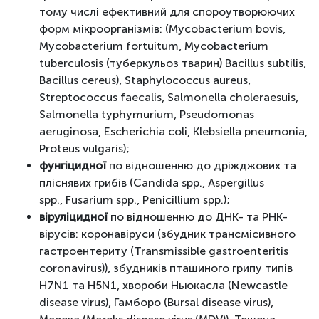
тому числі ефективний для спороутворюючих
форм мікроорганізмів: (Mycobacterium bovis,
Mycobacterium fortuitum, Mycobacterium
tuberculosis (туберкульоз тварин) Bacillus subtilis,
Bacillus cereus), Staphylococcus aureus,
Streptococcus faecalis, Salmonella choleraesuis,
Salmonella typhymurium, Pseudomonas
aeruginosa, Escherichia сoli, Klebsiella pneumonia,
Proteus vulgaris);
фунгіцидної
по відношенню до дріжджових та
пліснявих грибів (Candida spp., Aspergillus
spp., Fusarium spp., Penicillium spp.);
віруліцидної
по відношенню до ДНК- та РНК-
вірусів: коронавіруси (збудник трансмісивного
гастроентериту (Transmissible gastroenteritis
coronavirus)), збудників пташиного грипу типів
H7N1 та H5N1, хвороби Ньюкасла (Newcastle
disease virus), Гамборо (Bursal disease virus),