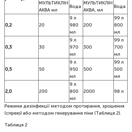
МУЛЬТИКЛІН
МУЛЬТИКЛІН
Вода
Вода
АКВА мл
АКВА, мл
9 л
99 л
0,2
20
980
200
800
мл
мл
9 л
99 л
0,3
30
970
300
700
мл
мл
9 л
99 л
0,5
50
950
500
500
мл
мл
9 л
2,0
200
800
2000
98 л
мл
Режими дезінфекції методом протирання, зрошення
(спрею) або методом генерування піни (Таблиця 2).
Таблиця 2