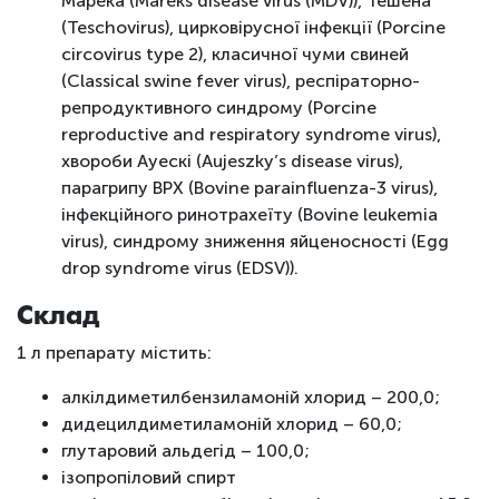
Марека (Mareks disease virus (MDV)), Тешена
(Teschovirus), цирковірусної інфекції (Porcine
circovirus type 2), класичної чуми свиней
(Classical swine fever virus), респіраторно-
репродуктивного синдрому (Porcine
reproductive and respiratory syndrome virus),
хвороби Ауескі (Aujeszky’s disease virus),
парагрипу ВРХ (Bovine parainfluenza-3 virus),
інфекційного ринотрахеїту (Bovine leukemia
virus), синдрому зниження яйценосності (Egg
drop syndrome virus (EDSV)).
Склад
1 л препарату містить:
алкілдиметилбензиламоній хлорид – 200,0;
дидецилдиметиламоній хлорид – 60,0;
глутаровий альдегід – 100,0;
ізопропіловий спирт