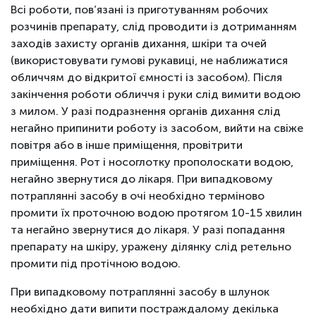
Всі роботи, пов’язані із приготуванням робочих
розчинів препарату, слід проводити із дотриманням
заходів захисту органів дихання, шкіри та очей
(використовувати гумові рукавиці, не наближатися
обличчям до відкритої ємності із засобом). Після
закінчення роботи обличчя і руки слід вимити водою
з милом. У разі подразнення органів дихання слід
негайно припинити роботу із засобом, вийти на свіже
повітря або в інше приміщення, провітрити
приміщення. Рот і носоглотку прополоскати водою,
негайно звернутися до лікаря. При випадковому
потраплянні засобу в очі необхідно терміново
промити їх проточною водою протягом 10-15 хвилин
та негайно звернутися до лікаря. У разі попадання
препарату на шкіру, уражену ділянку слід ретельно
промити під протічною водою.
При випадковому потраплянні засобу в шлунок
необхідно дати випити постраждалому декілька