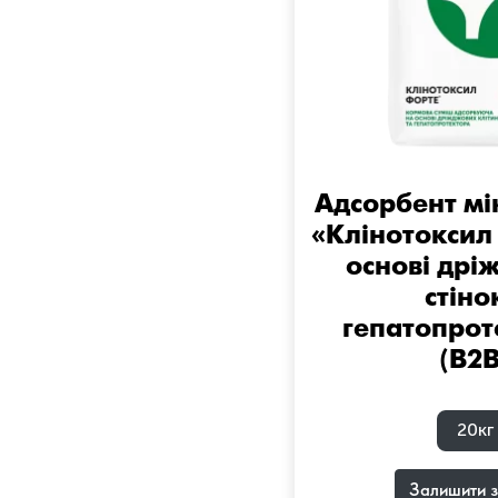
Адсорбент мі
«Клінотоксил
основі дрі
стіно
гепатопро
(B2B
20кг
Залишити з