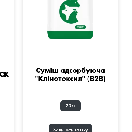
Суміш адсорбуюча
«СК
"Клінотоксил" (B2B)
20кг
Залишити заявку