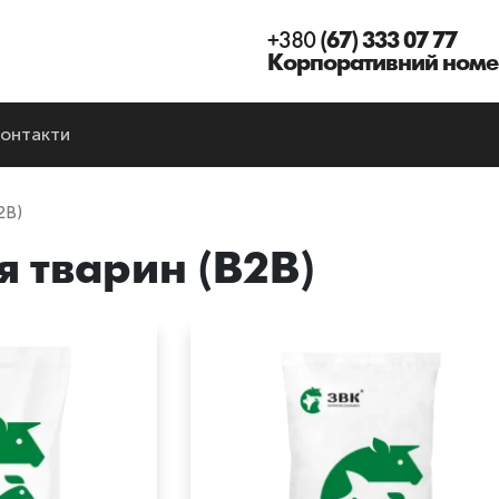
+380
(67) 333 07 77
Корпоративний номе
онтакти
2B)
 тварин (B2B)