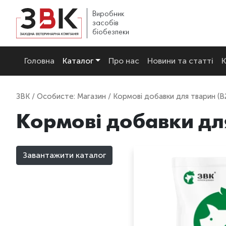
Виробник
засобів
біобезпеки
Головна
Каталог
Про нас
Новини та статті
К
ЗВК
/
Особисте: Магазин
/ Кормові добавки для тварин (B
Кормові добавки для
Завантажити каталог