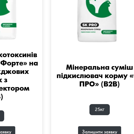
котоксинів
 Форте» на
Мінеральна суміш
жджових
підкислювач корму 
к з
ПРО» (B2B)
тектором
)
25кг
аявку
Залишити заявку