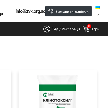
info@zvk.org.ua
Замовити дзвінок
р
0
Вхід / Реєстрація
0
 грн.