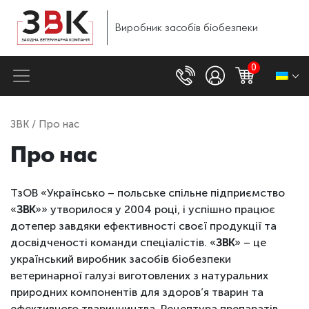
Виробник
засобів
біобезпеки
0
ЗВК
/ Про нас
Про нас
ТзОВ «Українсько – польське спільне підприємство
«
ЗВК
»» утворилося у 2004 році, і успішно працює
дотепер завдяки ефективності своєї продукції та
досвідченості команди спеціалістів. «
ЗВК
» – це
український виробник засобів біобезпеки
ветеринарної галузі виготовлених з натуральних
природних компонентів для здоров’я тварин та
ефективного тваринництва. Рецептура препаратів