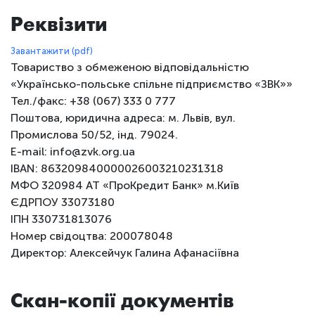
Реквізити
Завантажити (pdf)
Товариство з обмеженою відповідальністю
«Українсько-польське спільне підприємство «ЗВК»»
Тел./факс: +38 (067) 333 0 777
Поштова, юридична адреса: м. Львів, вул.
Промислова 50/52, інд. 79024.
E-mail: info@zvk.org.ua
IBAN: 863209840000026003210231318
МФО 320984 АТ «ПроКредит Банк» м.Київ
ЄДРПОУ 33073180
ІПН 330731813076
Номер свідоцтва: 200078048
Директор: Алексейчук Галина Афанасіївна
Скан-копії документів