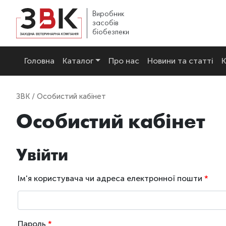
Виробник
засобів
біобезпеки
Головна
Каталог
Про нас
Новини та статті
К
ЗВК
/ Особистий кабінет
Особистий кабінет
Увійти
Ім'я користувача чи адреса електронної пошти
*
Пароль
*