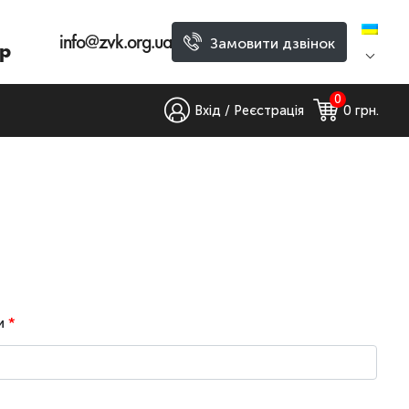
info@zvk.org.ua
Замовити дзвінок
р
0
Вхід / Реєстрація
0
 грн.
ти
*