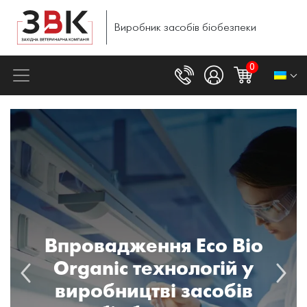
Виробник
засобів
біобезпеки
0
Впровадження Eco Bio
Organic технологій у
виробництві засобів