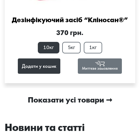
Дезінфікуючий засіб “Кліносан®”
370 грн.
10кг
5кг
1кг
Додати у кошик
Миттєве замовлення
Показати усі товари
Новини та статті