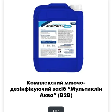
Комплексний миючо-
дезінфікуючий засіб “Мультиклін
Аква” (B2B)
10л