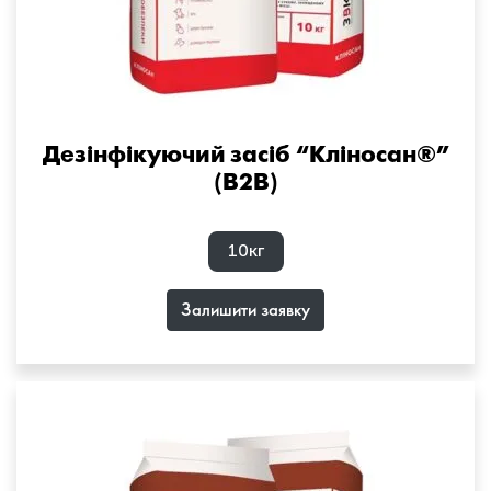
Дезінфікуючий засіб “Кліносан®”
(B2B)
10кг
Залишити заявку