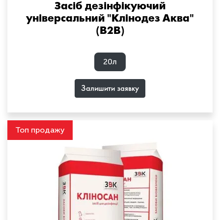
Засіб дезінфікуючий
універсальний "Клінодез Аква"
(B2B)
20л
Залишити заявку
Топ продажу