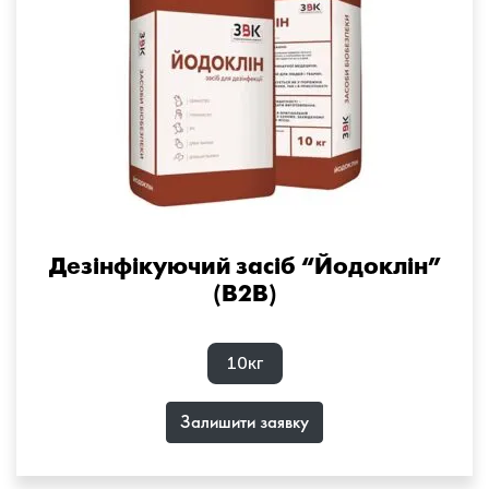
Дезінфікуючий засіб “Йодоклін”
(B2B)
10кг
Залишити заявку