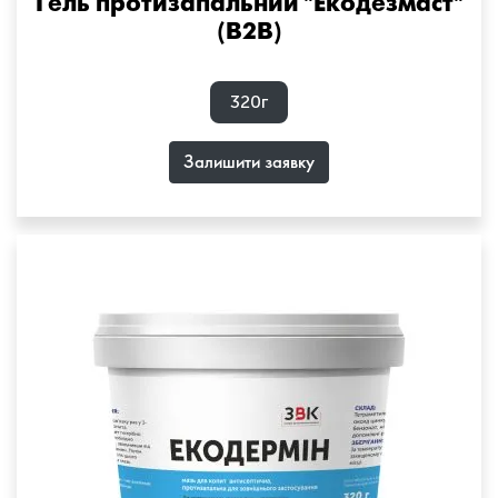
Гель протизапальний "Екодезмаст"
(B2B)
320г
Залишити заявку