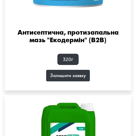
Антисептична, протизапальна
мазь "Екодермін" (B2B)
320г
Залишити заявку