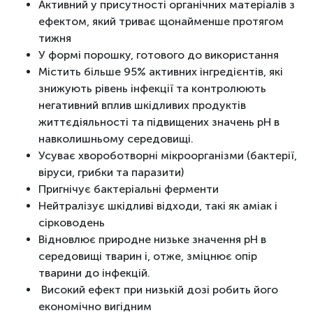
Активний у присутності органічних матеріалів з
ефектом, який триває щонайменше протягом
тижня
У формі порошку, готового до використання
Містить більше 95% активних інгредієнтів, які
знижують рівень інфекції та контролюють
негативний вплив шкідливих продуктів
життєдіяльності та підвищених значень pH в
навколишньому середовищі.
Усуває хвороботворні мікроорганізми (бактерії,
віруси, грибки та паразити)
Пригнічує бактеріальні ферменти
Нейтралізує шкідливі відходи, такі як аміак і
сірководень
Відновлює природне низьке значення pH в
середовищі тварин і, отже, зміцнює опір
тварини до інфекцій.
Високий ефект при низькій дозі робить його
економічно вигідним