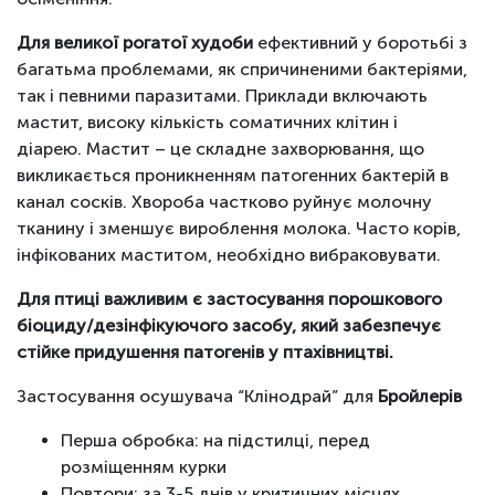
Д
ля великої рогатої худоби
ефективний у боротьбі з
багатьма проблемами, як спричиненими бактеріями,
так і певними паразитами. Приклади включають
мастит, високу кількість соматичних клітин і
діарею. Мастит – це складне захворювання, що
викликається проникненням патогенних бактерій в
канал сосків. Хвороба частково руйнує молочну
тканину і зменшує вироблення молока. Часто корів,
інфікованих маститом, необхідно вибраковувати.
Для птиці важливим є застосування
порошкового
біоциду/дезінфікуючого засобу, який забезпечує
стійке придушення патогенів у птахівництві.
Застосування осушувача “Клінодрай” для
Бройлерів
Перша обробка: на підстилці, перед
розміщенням курки
Повтори: за 3-5 днів у критичних місцях