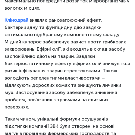
максимально попередити розвиток мікроорганізмів у
вологих місцях.
Клінодрай
виявляє ранозагоюючий ефект,
бактерицидну та фунгіцидну дію завдяки
оптимально підібраному компонентному складу.
Мідний купорос забезпечує захист проти грибкових
захворювань. Ефірні олії, які входять в склад засобу
заспокійливо діють на тварин. Завдяки
бактеріостатичному ефекту ефірних олій знижується
ризик інфікування тварин стрептококами. Також
володіють репелентними властивостями –
відлякують дорослих комах та знищують личинки
мух. Застосування засобу забезпечує зниження
проблем, пов’язаних з травмами на слизьких
поверхнях.
Таким чином, унікальні формули осушувачів
підстилки компанії ЗВК були створені на основі
відгуків провідних фермерських господарств та