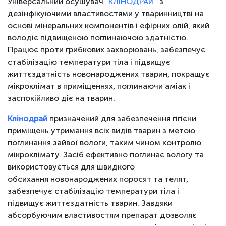
Універсальний осушувач “
КЛІНОДРАЙ
” з
дезінфікуючими властивостями у тваринництві на
основі мінеральних компонентів і ефірних олій, який
володіє підвищеною поглинаючою здатністю.
Працює проти грибкових захворювань, забезпечує
стабілізацію температури тіла і підвищує
життєздатність новонароджених тварин, покращує
мікроклімат в приміщеннях, поглинаючи аміак і
заспокійливо діє на тварин.
Клінодрай
призначений для забезпечення гігієни
приміщень утримання всіх видів тварин з метою
поглинання зайвої вологи, таким чином контролю
мікроклімату. Засіб ефективно поглинає вологу та
використовується для швидкого
обсихання новонароджених поросят та телят,
забезпечує стабілізацію температури тіла і
підвищує життєздатність тварин. Завдяки
абсорбуючим властивостям препарат дозволяє