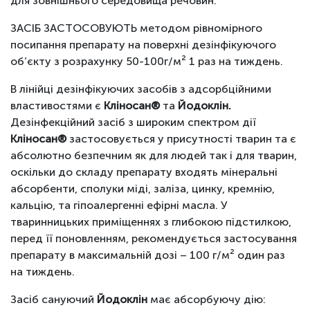
для зовнішнього середовища речовин.
ЗАСІБ ЗАСТОСОВУЮТЬ методом рівномірного
посипання препарату на поверхні дезінфікуючого
об’єкту з розрахунку 50-100г/м² 1 раз на тиждень.
В лінійці дезінфікуючих засобів з адсорбційними
властивостями є
Кліносан®
та
Йодоклін.
Дезінфекційний засіб з широким спектром дії
Кліносан®
застосовується у присутності тварин та є
абсолютно безпечним як для людей так і для тварин,
оскільки до складу препарату входять мінеральні
абсорбенти, сполуки міді, заліза, цинку, кремнію,
кальцію, та гіпоалергенні ефірні масла. У
тваринницьких приміщеннях з глибокою підстилкою,
перед її поновленням, рекомендується застосування
препарату в максимальній дозі – 100 г/м² один раз
на тиждень.
Засіб сануючий
Йодоклін
має абсорбуючу дію: