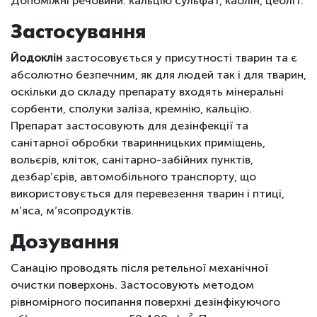
Допоміжні речовини: кальцію сульфат, каолін, цеоліт.
Застосування
Йодоклін
застосовується у присутності тварин та є
абсолютно безпечним, як для людей так і для тварин,
оскільки до складу препарату входять мінеральні
сорбенти, сполуки заліза, кремнію, кальцію.
Препарат застосовують для дезінфекції та
санітарної обробки тваринницьких приміщень,
вольєрів, кліток, санітарно-забійних пунктів,
дезбар’єрів, автомобільного транспорту, що
використовується для перевезення тварин і птиці,
м’яса, м’ясопродуктів.
Дозування
Санацію проводять після ретельної механічної
очистки поверхонь. Застосовують методом
рівномірного посипання поверхні дезінфікуючого