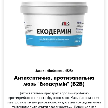
Засоби біобезпеки (B2B)
Антисептична, протизапальна
мазь "Екодермін" (B2B)
Цитостатичний препарат з протимікробною,
протигрибковою, противірусною дією. Мазь відновлює та
має протизапальну, ранозагоюючу дію з антиоксидантними
та імуномодулюючими властивостями. Перешкоджає