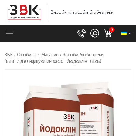
Виробник
засобів
біобезпеки
0
ЗВК
/
Особисте: Магазин
/
Засоби біобезпеки
(B2B)
/ Дезінфікуючий засіб “Йодоклін” (B2B)