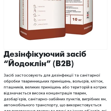
Дезінфікуючий засіб
“Йодоклін” (B2B)
Засіб застосовують для дезінфекції та санітарної
обробки тваринницьких приміщень, вольєрів, кліток,
пташників, великих приміщень або територій в котрих
відзначається висока концентрація тварин,
дезбар’єрів, санітарно-забійних пунктів, вигрібних ям,
автомобільного транспорту, що використовується
для перевезення тварин та птиці та інших об’єктів, які