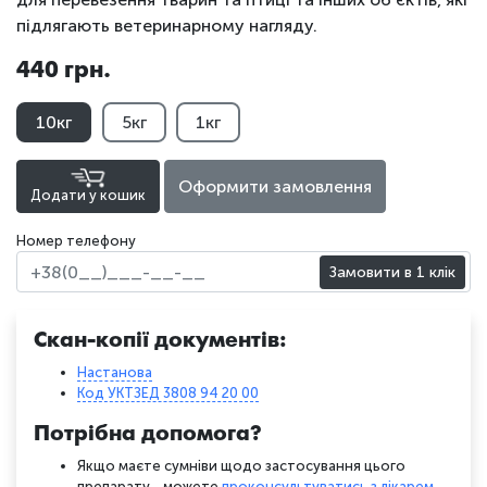
підлягають ветеринарному нагляду.
440 грн.
10кг
5кг
1кг
Оформити замовлення
Додати у кошик
Номер телефону
Замовити в 1 клік
Скан-копії документів:
Настанова
Код УКТЗЕД 3808 94 20 00
Потрібна допомога?
Якщо маєте сумніви щодо застосування цього
препарату - можете
проконсультуватись з лікарем