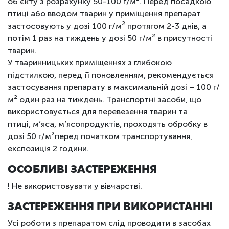
об’єкту з розрахунку 50-100 г/м
²
. Перед посадкою
птиці або вводом тварин у приміщення препарат
застосовують у дозі 100 г/м
²
протягом 2-3 днів, а
потім 1 раз на тиждень у дозі 50 г/м
²
в присутності
тварин.
У тваринницьких приміщеннях з глибокою
підстилкою, перед її поновленням, рекомендується
застосування препарату в максимальній дозі – 100 г/
м
²
один раз на тиждень. Транспортні засоби, що
використовується для перевезення тварин та
птиці, м’яса, м’ясопродуктів, проходять обробку в
дозі 50 г/м
²
перед початком транспортування,
експозиція 2 години.
ОСОБЛИВІ ЗАСТЕРЕЖЕННЯ
! Не використовувати у вівчарстві.
ЗАСТЕРЕЖЕННЯ ПРИ ВИКОРИСТАННІ
Усі роботи з препаратом слід проводити в засобах