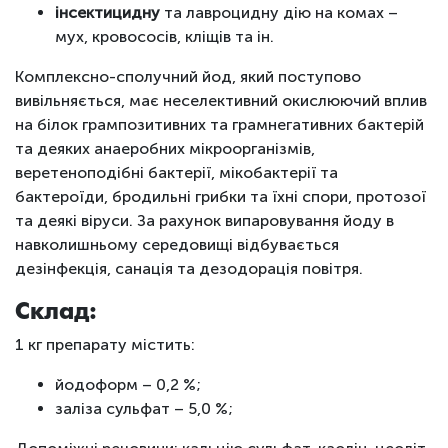
інсектицидну
та лавроцидну дію на комах –
мух, кровососів, кліщів та ін.
Комплексно-сполучний йод, який поступово
вивільняється, має неселективний окислюючий вплив
на білок грампозитивних та грамнегативних бактерій
та деяких анаеробних мікроорганізмів,
веретеноподібні бактерії, мікобактерії та
бактероїди, бродильні грибки та їхні спори, протозої
та деякі віруси. За рахунок випаровування йоду в
навколишньому середовищі відбувається
дезінфекція, санація та дезодорація повітря.
Склад:
1 кг препарату містить:
йодоформ – 0,2 %;
заліза сульфат – 5,0 %;