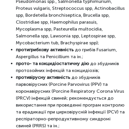
Pseudomonas spp., Salmonella typhimurium,
Proteus vulgaris, Streptococcus spp, Actinobacillus
spp, Bordetella bronchiseptica, Brucella spp,
Clostridiae spp, Haemophilus parasuis,
Mycoplasma spp, Pasteurella multocidia,
Salmonella spp, Lawsonia spp, Leptospirae spp,
Mycobacterium tub, Brachyspirae spp);
протигрибкову активність
до грибів Fusarium,
Aspergillus та Penicillium та ін.;
прото- та кокцидіостатичну дію
до збудників
протозойних інфекцій та кокцидіозів;
противірусну активність
до збудників
парвовірусних (Porcine Parvovirus (PPV) та
коронавірусних (Porcine Respiratory Corona Virus
(PRCV) інфекцій свиней; рекомендується до
використання при проведенні програм контролю
та ерадикації при цирковірусній інфекції (PCV) та
респіраторно-репродуктивному синдромі
свиней (PRRS) та ін.;