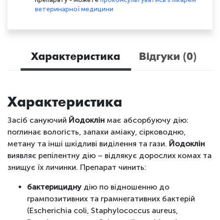
ветеринарної медицини
Характеристика
Відгуки (0)
Характеристика
Засіб сануючий
Йодоклін
має абсорбуючу дію:
поглинає вологість, запахи аміаку, сірководню,
метану та інші шкідливі виділення та гази.
Йодоклін
виявляє репілентну дію – відлякує дорослих комах та
знищує їх личинки. Препарат чинить:
бактерицидну
дію по відношенню до
грампозитивних та грамнегативних бактерій
(Escherichia сoli, Staphylococcus aureus,