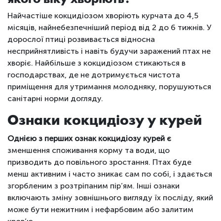
Найчастіше кокцидіозом хворіють курчата до 4,5
місяців, найнебезпечніший період від 2 до 6 тижнів. У
дорослої птиці розвивається відносна
несприйнятливість і навіть будучи заражений птах не
хворіє. Найбільше з кокцидіозом стикаються в
господарствах, де не дотримується чистота
приміщення для утримання молодняку, порушуються
санітарні норми догляду.
Ознаки кокцидіозу у курей
Однією з перших ознак кокцидіозу курей є
зменшення споживання корму та води, що
призводить до повільного зростання. Птах буде
менш активним і часто зникає сам по собі, і здається
згорбленим з розтріпаним пір’ям. Інші ознаки
включають зміну зовнішнього вигляду їх посліду, який
може бути нежитним і нефарбовим або залитим