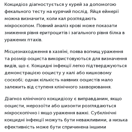
Кокцидіоз діагностується у курей за допомогою
фекального тесту на курячий послід. Яйця еймерії
можна визначити, коли кал розглядають
мікроскопом. Повний аналіз крові може показати
зниження рівня еритроцитів і загального рівня білка в
уражених птахів.
Місцезнаходження в хазяїні, поява вогнищ ураження
та розмір ооциста використовуються для визначення
видів, що є. Кокцидні інфекції легко підтверджуються
демонстрацією ооцисту у калі або кишковому
соскобі; однак кількість наявних ооцистів мало
залежить від ступеня клінічного захворювання.
Діагноз клінічного кокцидіозу є виправданим, якщо
ооцисти, мерозоїти або шизонти розглядаються
мікроскопічно і якщо ураження важкі. Субклінічні
кокцидні інфекції можуть бути неважливими, а низька
ефективність може бути спричинена іншими