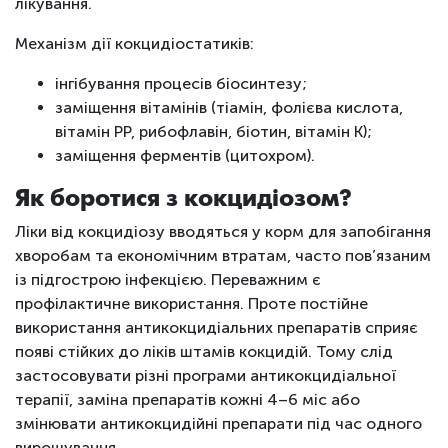
лікування.
Механізм дії кокцидіостатиків:
інгібування процесів біосинтезу;
заміщення вітамінів (тіамін, фолієва кислота,
вітамін РР, рибофлавін, біотин, вітамін К);
заміщення ферментів (цитохром).
Як боротися з кокцидіозом?
Ліки від кокцидіозу вводяться у корм для запобігання
хворобам та економічним втратам, часто пов’язаним
із підгострою інфекцією. Переважним є
профілактичне використання. Проте постійне
використання антикокцидіальних препаратів сприяє
появі стійких до ліків штамів кокцидій. Тому слід
застосовувати різні програми антикокцидіальної
терапії, заміна препаратів кожні 4–6 міс або
змінювати антикокцидійні препарати під час одного
вирощування.