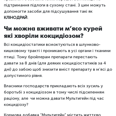
підтримання підлоги в сухому стані. З цим можуть
допомогти засоби для підсушування такі як
КЛІНОДРАЙ
.
Чи можна вживати м’ясо курей
які хворіли кокцидіозом?
Всі кокцидіостатики всмоктуються в шлунково-
кишковому тракті і проникають в усі органи і тканини
птиці. Тому бройлерам препарати перестають
давати за 8 днів (для деяких кокцидіостатиків за 4
дні) до забою щоб знизити вміст препарату в м’ясі до
допустимого рівня.
Власники господарств прикладають всіх зусиль у
боротьбі з кокцидіозом в тому числі підсиленням
раціону, але чи можна давати Мультигейн під час
кокцидіозу?
Кормова добавка “Мультигейн” містить життєво