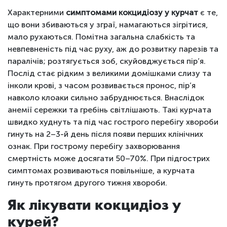
Характерними
симптомами кокцидіозу у курчат
є те,
що вони збиваються у зграї, намагаються зігрітися,
мало рухаються. Помітна загальна слабкість та
невпевненість під час руху, аж до розвитку парезів та
паралічів; розтягується зоб, скуйовджується пір’я.
Послід стає рідким з великими домішками слизу та
інколи крові, з часом розвивається пронос, пір’я
навколо клоаки сильно забруднюється. Внаслідок
анемії сережки та гребінь світлішають. Такі курчата
швидко худнуть та під час гострого перебігу хвороби
гинуть на 2–3-й день після появи перших клінічних
ознак. При гострому перебігу захворювання
смертність може досягати 50–70%. При підгострих
симптомах розвиваються повільніше, а курчата
гинуть протягом другого тижня хвороби.
Як лікувати кокцидіоз у
курей?