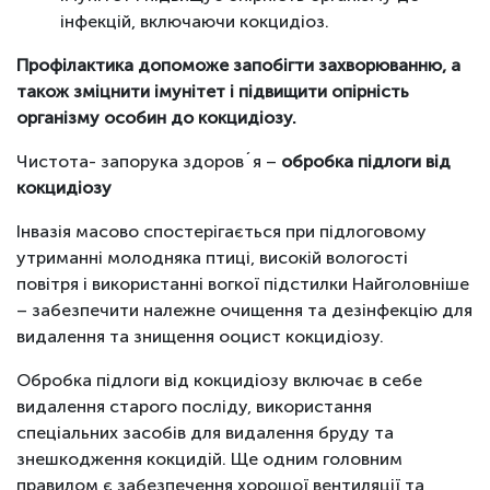
інфекцій, включаючи кокцидіоз.
Профілактика допоможе запобігти захворюванню, а
також зміцнити імунітет і підвищити опірність
організму особин до кокцидіозу.
Чистота- запорука здоров´я –
обробка підлоги від
кокцидіозу
Інвазія масово спостерігається при підлоговому
утриманні молодняка птиці, високій вологості
повітря і використанні вогкої підстилки Найголовніше
– забезпечити належне очищення та дезінфекцію для
видалення та знищення ооцист кокцидіозу.
Обробка підлоги від кокцидіозу включає в себе
видалення старого посліду, використання
спеціальних засобів для видалення бруду та
знешкодження кокцидій. Ще одним головним
правилом є забезпечення хорошої вентиляції та