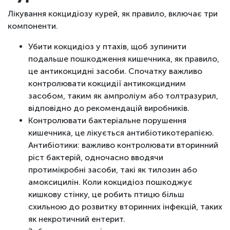
Лікування кокцидіозу курей, як правило, включає три
компоненти.
Убити кокцидіоз у птахів, щоб зупинити
подальше пошкодження кишечника, як правило,
це антикокцидні засоби. Спочатку важливо
контролювати кокцидії антикокцидним
засобом, таким як ампроліум або толтразурил,
відповідно до рекомендацій виробників.
Контролювати бактеріальне порушення
кишечника, це лікується антибіотикотерапією.
Антибіотики: важливо контролювати вторинний
ріст бактерій, одночасно вводячи
протимікробні засоби, такі як тилозин або
амоксицилін. Коли кокцидіоз пошкоджує
кишкову стінку, це робить птицю більш
схильною до розвитку вторинних інфекцій, таких
як некротичний ентерит.