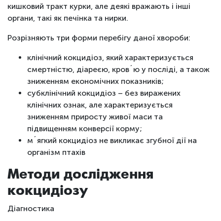
кишковий тракт курки, але деякі вражають і інші
органи, такі як печінка та нирки.
Розрізняють три форми перебігу даної хвороби:
клінічний кокцидіоз, який характеризується
смертністю, діареєю, кров´ю у посліді, а також
зниженням економічних показників;
субклінічний кокцидіоз – без виражених
клінічних ознак, але характеризується
зниженням приросту живої маси та
підвищенням конверсії корму;
м´ягкий кокцидіоз не викликає згубної дії на
організм птахів
Методи дослідження
кокцидіозу
Діагностика