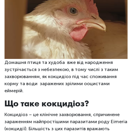
Домашня птиця та худоба вже від народження
зустрічається з небезпекою, в тому числі з таким
захворюванням, як кокцидіоз під час споживання
корму та води заражених зрілими ооцистами
еймерій.
Що таке кокцидіоз?
Кокцидіоз – це клінічне захворювання, спричинене
зараженням найпростішими паразитами роду Eimeria
(кокцидії). Більшість з цих паразитів вражають