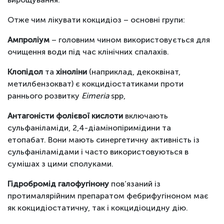
Отже чим лікувати кокцидіоз – основні групи:
Ампроліум
– головним чином використовується для
очищення води під час клінічних спалахів.
Клопідол
та
хіноліни
(наприклад, декоквінат,
метилбензокват) є кокцидіостатиками проти
раннього розвитку
Eimeria
spp,
Антагоністи фолієвої кислоти
включають
сульфаніламіди, 2,4-діамінопіримідини та
етопабат. Вони мають синергетичну активність із
сульфаніламідами і часто використовуються в
сумішах з цими сполуками.
Гідробромід галофугінону
пов’язаний із
протималярійним препаратом фебрифугіноном має
як кокцидіостатичну, так і кокцидіоцидну дію.