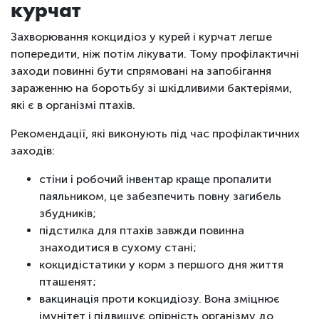
курчат
Захворювання кокцидіоз у курей і курчат легше
попередити, ніж потім лікувати. Тому профілактичні
заходи повинні бути спрямовані на запобігання
зараженню на боротьбу зі шкідливими бактеріями,
які є в організмі птахів.
Рекомендації, які виконують під час профілактичних
заходів:
стіни і робочий інвентар краще пропалити
паяльником, це забезпечить повну загибель
збудників;
підстилка для птахів завжди повинна
знаходитися в сухому стані;
кокцидістатики у корм з першого дня життя
пташенят;
вакцинація проти кокцидіозу. Вона зміцнює
імунітет і підвищує опірність організму до