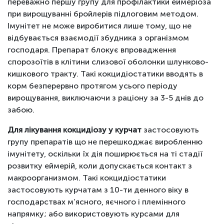
переважно першу групу для профілактики еймеріоза
при вирощуванні бройлерів підлоговим методом.
Імунітет не може виробитися лише тому, що не
відбувається взаємодії збудника з організмом
господаря. Препарат блокує впровадження
спорозоїтів в клітини слизової оболонки шлунково-
кишкового тракту. Такі кокцидіостатики вводять в
корм безперервно протягом усього періоду
вирощування, виключаючи з раціону за 3-5 днів до
забою.
Для лікування кокцидіозу у курчат
застосовують
групу препаратів що не перешкоджає виробленню
імунітету, оскільки їх дія поширюється на ті стадії
розвитку еймерій, коли допускається контакт з
макроорганизмом. Такі кокцидіостатики
застосовують курчатам з 10-ти денного віку в
господарствах м’ясного, яєчного і племінного
напрямку; або використовують курсами для