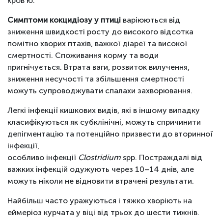
кров’ю.
Симптоми кокцидіозу у птиці
варіюються від
зниження швидкості росту до високого відсотка
помітно хворих птахів, важкої діареї та високої
смертності. Споживання корму та води
пригнічується. Втрата ваги, розвиток вилучення,
зниження несучості та збільшення смертності
можуть супроводжувати спалахи захворювання.
Легкі інфекції кишкових видів, які в іншому випадку
класифікуються як субклінічні, можуть спричинити
депігментацію та потенційно призвести до вторинної
інфекції,
особливо інфекції
Clostridium
spp. Постраждалі від
важких інфекцій одужують через 10–14 днів, але
можуть ніколи не відновити втрачені результати.
Найбільш часто уражуються і тяжко хворіють на
еймеріоз курчата у віці від трьох до шести тижнів.