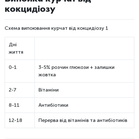
кокцидіозу
Схема випоювання курчат від кокцидіозу 1
Дні
життя
0-1
3-5% розчин глюкози + залишки
жовтка
2-7
Вітаміни
8-11
Антибіотики
12-18
Перерва від вітамінів та антибіотиків