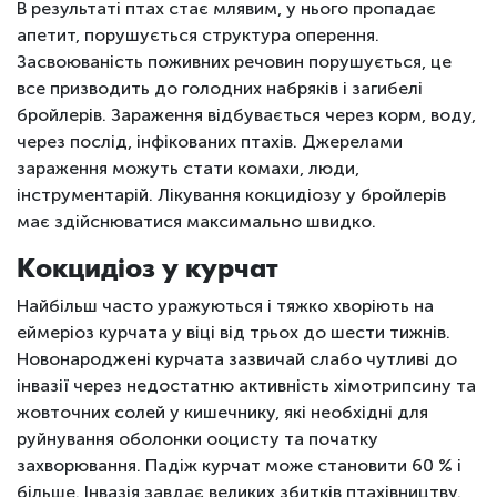
В результаті птах стає млявим, у нього пропадає
апетит, порушується структура оперення.
Засвоюваність поживних речовин порушується, це
все призводить до голодних набряків і загибелі
бройлерів. Зараження відбувається через корм, воду,
через послід, інфікованих птахів. Джерелами
зараження можуть стати комахи, люди,
інструментарій. Лікування кокцидіозу у бройлерів
має здійснюватися максимально швидко.
Кокцидіоз у курчат
Найбільш часто уражуються і тяжко хворіють на
еймеріоз курчата у віці від трьох до шести тижнів.
Новонароджені курчата зазвичай слабо чутливі до
інвазії через недостатню активність хімотрипсину та
жовточних солей у кишечнику, які необхідні для
руйнування оболонки ооцисту та початку
захворювання. Падіж курчат може становити 60 % і
більше. Інвазія завдає великих збитків птахівництву.