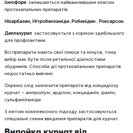
Іонофори
залишаються найважливішим класом
протизапальних препаратів.
Нікарбазин, Нітробензаміди
,
Робенідин
,
Роксарсон.
Диклазурил
застосовується з кормом здебільшого
для профілактики.
Всі препарати мають свої плюси та мінуси, тому
вибір має бути після ретельної діагностіики
збудників. Способи дії протизапальних препаратів
недостатньо вивчені.
Окремо слід зазначити препарати від кокцидіозу
курчат – ампроліум, арділон, кокцидинія, ірамін,
сульфаніламіди.
З метою комплексного підходу застосовуються
спеціальні схеми введення препаратів для курчат.
Випойка курчат від