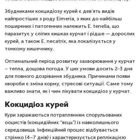
Збудниками кокцидіозу курей є дев’ять видів
найпростіших з роду Eimeria, з яких до найбільш
поширених і патогенних належить Е. tenella, що
паразитує у сліпих кишках курчат і рідше — дорослих
курей, а також Е. necatrix, яка локалізується у
тонкому кишечнику.
Оптимальний період розвитку захворювання у курчат
– тепла, дощова погода. У цих умови досить 2-3 дня
для повного дозрівання збудника. Причинами появи
хвороби є зміна корму, стресові ситуації. Саме тому
важливо знати, як і чим лікувати кокцидіоз у курчат.
Кокцидіоз курей
Кури заражаються потраплянням спорульованих
ооцистів (кокцидійних “яєць”) із навколишнього
середовища. Інфекційний процес відбувається
стрімко (4–7 днів) і характеризується реплікацією