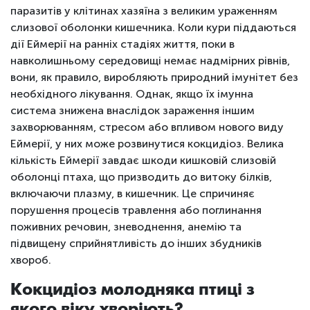
паразитів у клітинах хазяїна з великим ураженням
слизової оболонки кишечника. Коли кури піддаються
дії Еймерії на ранніх стадіях життя, поки в
навколишньому середовищі немає надмірних рівнів,
вони, як правило, виробляють природний імунітет без
необхідного лікування. Однак, якщо їх імунна
система знижена внаслідок зараження іншим
захворюванням, стресом або впливом нового виду
Еймерії, у них може розвинутися кокцидіоз. Велика
кількість Еймерії завдає шкоди кишковій слизовій
оболонці птаха, що призводить до витоку білків,
включаючи плазму, в кишечник. Це спричиняє
порушення процесів травлення або поглинання
поживних речовин, зневоднення, анемію та
підвищену сприйнятливість до інших збудників
хвороб.
Кокцидіоз молодняка птиці з
якого віку хворіють?