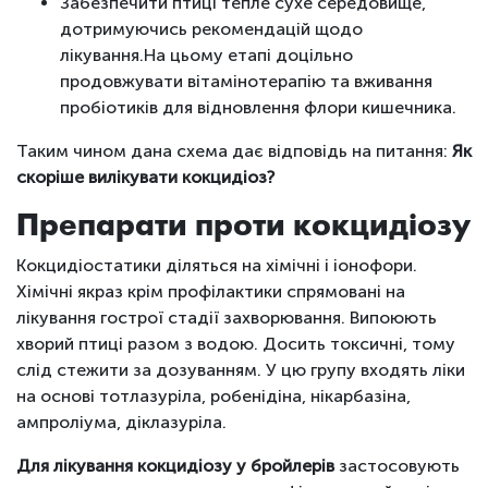
Забезпечити птиці тепле сухе середовище,
дотримуючись рекомендацій щодо
лікування.На цьому етапі доцільно
продовжувати вітамінотерапію та вживання
пробіотиків для відновлення флори кишечника.
Таким чином дана схема дає відповідь на питання:
Як
скоріше вилікувати кокцидіоз?
Препарати проти кокцидіозу
Кокцидіостатики діляться на хімічні і іонофори.
Хімічні якраз крім профілактики спрямовані на
лікування гострої стадії захворювання. Випоюють
хворий птиці разом з водою. Досить токсичні, тому
слід стежити за дозуванням. У цю групу входять ліки
на основі тотлазуріла, робенідіна, нікарбазіна,
ампроліума, діклазуріла.
Для лікування кокцидіозу у бройлерів
застосовують