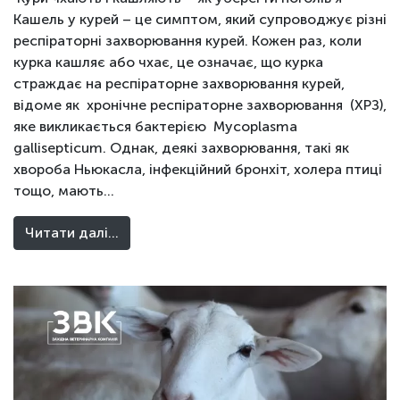
Кашель у курей – це симптом, який супроводжує різні
респіраторні захворювання курей. Кожен раз, коли
курка кашляє або чхає, це означає, що курка
страждає на респіраторне захворювання курей,
відоме як хронічне респіраторне захворювання (ХРЗ),
яке викликається бактерією Mycoplasma
gallisepticum. Однак, деякі захворювання, такі як
хвороба Ньюкасла, інфекційний бронхіт, холера птиці
тощо, мають…
Читати далі…