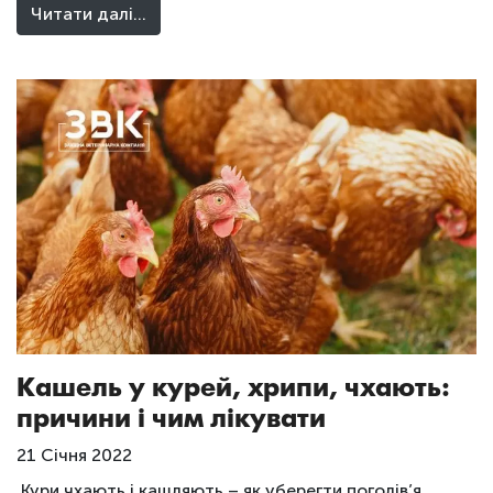
Читати далі…
Кашель у курей, хрипи, чхають:
причини і чим лікувати
21 Січня 2022
Кури чхають і кашляють – як уберегти поголів’я