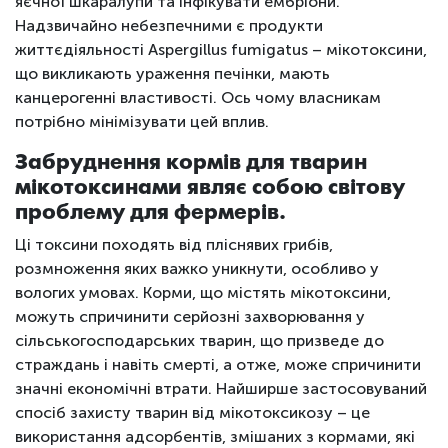
яєчної шкаралупи та інфікувати ембріони.
Надзвичайно небезпечними є продукти
життєдіяльності Aspergillus fumigatus – мікотоксини,
що викликають ураження печінки, мають
канцерогенні властивості. Ось чому власникам
потрібно мінімізувати цей вплив.
Забруднення кормів для тварин
мікотоксинами являє собою світову
проблему для фермерів.
Ці токсини походять від пліснявих грибів,
розмноження яких важко уникнути, особливо у
вологих умовах. Корми, що містять мікотоксини,
можуть спричинити серйозні захворювання у
сільськогосподарських тварин, що призведе до
страждань і навіть смерті, а отже, може спричинити
значні економічні втрати. Найширше застосовуваний
спосіб захисту тварин від мікотоксикозу – це
використання адсорбентів, змішаних з кормами, які