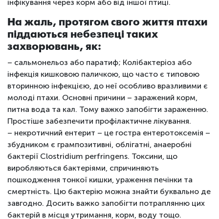
інфікування через корм або від іншої птиці.
На жаль, протягом свого життя птахи
піддаються небезпеці таких
захворювань, як:
– сальмонельоз або паратиф; Колібактеріоз або
інфекція кишковою паличкою, що часто є типовою
вторинною інфекцією, до неї особливо вразливими є
молоді птахи. Основні причини – заражений корм,
питна вода та кал. Тому важко запобігти зараженню.
Простіше забезпечити профілактичне лікування.
– некротичний ентерит – це гостра ентеротоксемія –
збудником є грампозитивні, облігатні, анаеробні
бактерії Clostridium perfringens. Токсини, що
виробляються бактеріями, спричиняють
пошкодження тонкої кишки, ураження печінки та
смертність. Цю бактерію можна знайти буквально де
завгодно. Досить важко запобігти потраплянню цих
бактерій в місця утримання, корм, воду тощо.