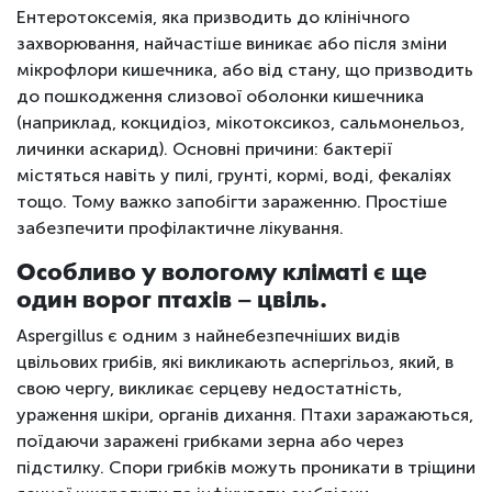
Ентеротоксемія, яка призводить до клінічного
захворювання, найчастіше виникає або після зміни
мікрофлори кишечника, або від стану, що призводить
до пошкодження слизової оболонки кишечника
(наприклад, кокцидіоз, мікотоксикоз, сальмонельоз,
личинки аскарид). Основні причини: бактерії
містяться навіть у пилі, грунті, кормі, воді, фекаліях
тощо. Тому важко запобігти зараженню. Простіше
забезпечити профілактичне лікування.
Особливо у вологому кліматі є ще
один ворог птахів – цвіль.
Aspergillus є одним з найнебезпечніших видів
цвільових грибів, які викликають аспергільоз, який, в
свою чергу, викликає серцеву недостатність,
ураження шкіри, органів дихання. Птахи заражаються,
поїдаючи заражені грибками зерна або через
підстилку. Спори грибків можуть проникати в тріщини