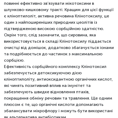
повинні ефективно зв’язувати мікотоксини в
шлунково-кишковому тракті. Кращим для цієї функції
є кліноптилоліт, активна речовина Клінотоксилу, це
один з найпоширеніших природних цеолітів із
підтвердженою високою сорбційною здатністю.
Окрім того, слід зазначити, що сировина, яка
використовується в складі Клінотоксилу піддається
очистці від домішок, додатково збагачується іонами
та подрібнюється до частинок з максимальною
сорбцією.
Ефективність сорбційного комплексу Клінотоксил
забезпечується детоксикуючою дією
кліноптилоліту, антиоксидантною органічних кислот,
які чинять позитивний вплив на імунітет та
забезпечують швидке відновлення птахів,
покращення обміну речовин та травлення. Ще одним
плюсом є те, що органічні кислоти допомагають
збалансувати мікрофлору і можуть бути використані
як альтернатива антибіотикам.