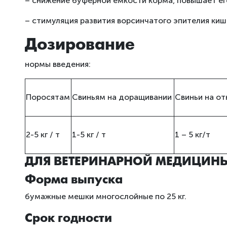
– снижение буферной емкости корма, повышает ег
– стимуляция развития ворсинчатого эпителия киш
Дозирование
нормы введения:
Поросятам
Свиньям на доращивании
Свиньи на о
2-5 кг / т
1-5 кг / т
1 – 5 кг/т
ДЛЯ ВЕТЕРИНАРНОЙ МЕДИЦИН
Форма выпуска
бумажные мешки многослойные по 25 кг.
Срок годности