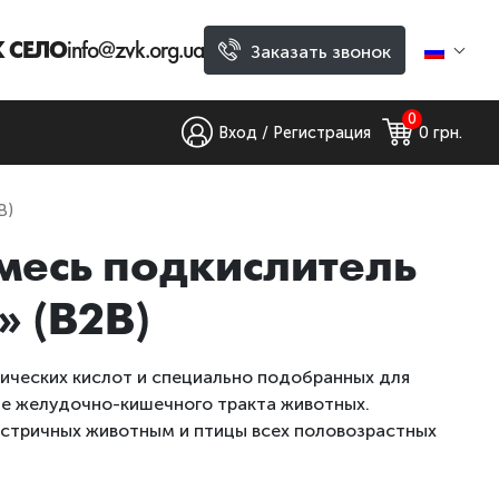
ВК СЕЛО
info@zvk.org.ua
Заказать звонок
0
Вход / Регистрация
0
 грн.
B)
месь подкислитель
 (B2B)
ических кислот и специально подобранных для
е желудочно-кишечного тракта животных.
стричных животным и птицы всех половозрастных