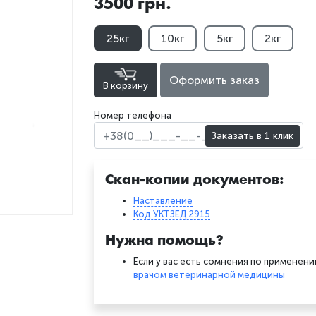
3500 грн.
25кг
10кг
5кг
2кг
Оформить заказ
В корзину
Номер телефона
Заказать в 1 клик
Скан-копии документов:
Наставление
Код УКТЗЕД 2915
Нужна помощь?
Если у вас есть сомнения по применен
врачом ветеринарной медицины