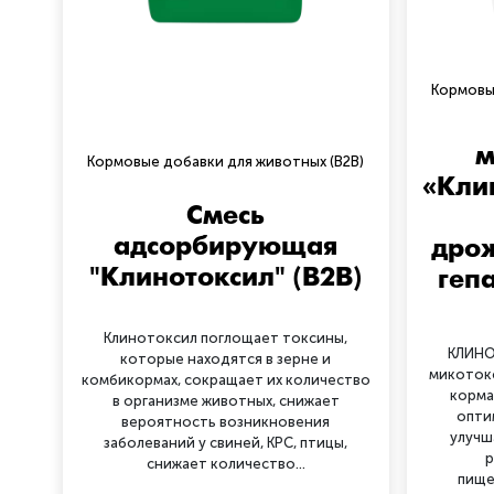
Кормовы
м
Кормовые добавки для животных (B2B)
«Кли
Смесь
адсорбирующая
дрож
"Клинотоксил" (B2B)
геп
Клинотоксил поглощает токсины,
КЛИНО
которые находятся в зерне и
микотокс
комбикормах, сокращает их количество
корма
в организме животных, снижает
опти
вероятность возникновения
улучш
заболеваний у свиней, КРС, птицы,
р
снижает количество...
пище