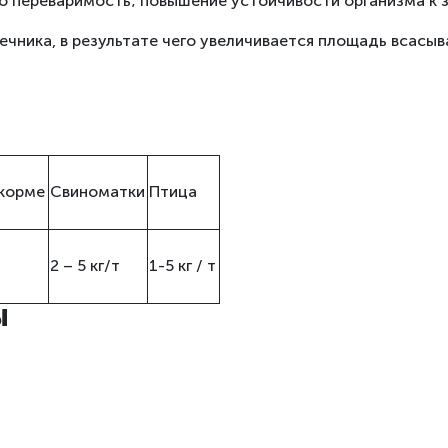
о переваримость; повышение устойчивости организма к 
ечника, в результате чего увеличивается площадь всасыв
ткорме
Свиноматки
Птица
2 – 5 кг/т
1-5 кг / т
Ы