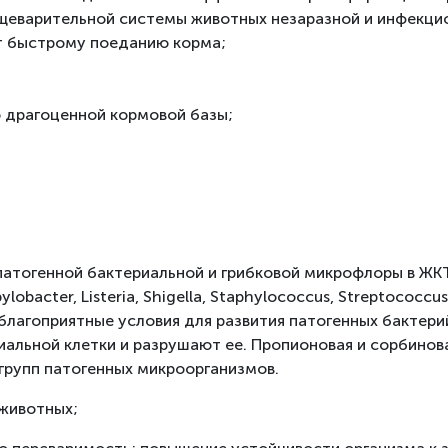
ищеварительной системы животных незаразной и инфекци
т быстрому поеданию корма;
 драгоценной кормовой базы;
патогенной бактериальной и грибковой микрофлоры в Ж
pylobacter, Listeria, Shigella, Staphylococcus, Streptoc
благоприятные условия для развития патогенных бактери
иальной клетки и разрушают ее. Пропионовая и сорбин
групп патогенных микроорганизмов.
животных;