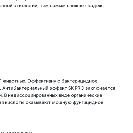
онной этиологии, тем самым снижает падеж;
КТ животных. Эффективную бактерицидное
occus. Антибактериальный эффект SK PRO заключается
й. В недиссоциированных виде органические
овая кислоты оказывают мощную фунгицидное