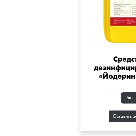
Средс
дезинфиц
«Йодерин»
5кг
Оставить з