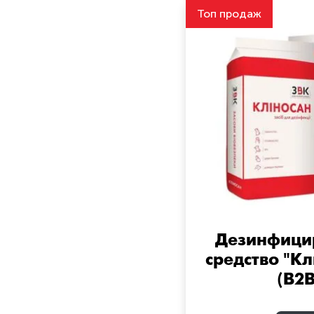
Топ продаж
Дезинфиц
средство "К
(B2B