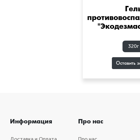
Гел
противовосп
"Экодезмас
320г
Оставить з
Информация
Про нас
Доставка и Оплата
Про нас