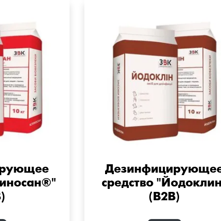
ирующее
Дезинфицирующе
линосан®"
средство "Йодоклин
)
(B2B)