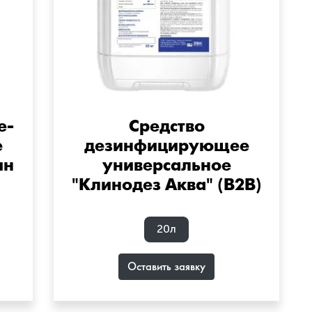
е-
Средство
е
дезинфицирующее
ин
универсальное
"Клинодез Аква" (B2B)
20л
Оставить заявку