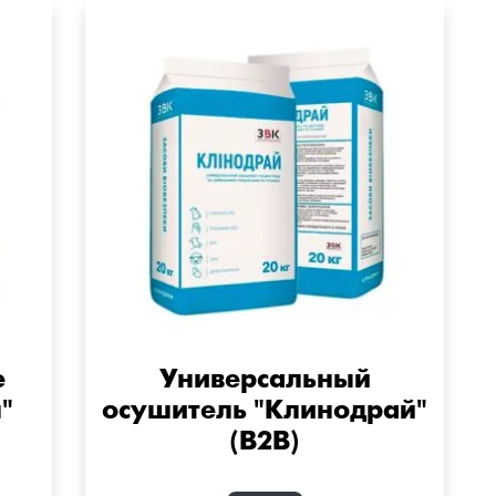
е
Универсальный
"
осушитель "Клинодрай"
(B2B)