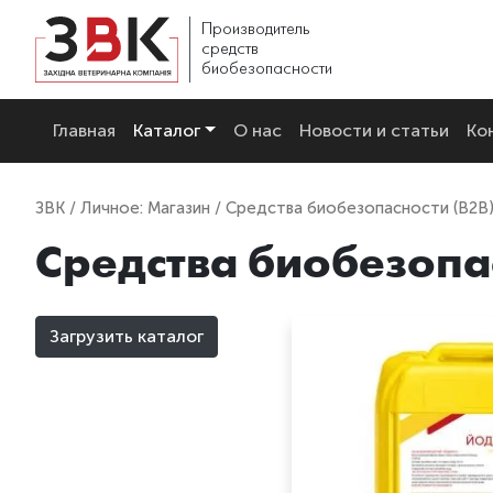
Производитель
средств
биобезопасности
Главная
Каталог
О нас
Новости и статьи
Ко
ЗВК
/
Личное: Магазин
/ Средства биобезопасности (B2B
Средства биобезопа
Загрузить каталог