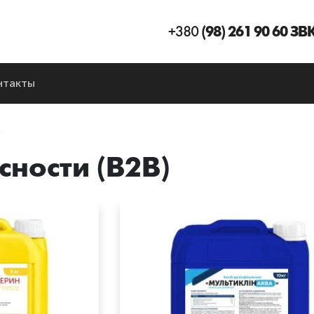
+380
(98) 261 90 60 З
нтакты
)
сности (B2B)