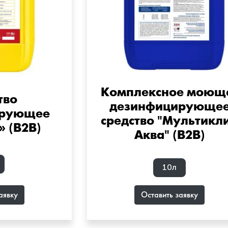
Комплексное моющ
тво
дезинфицирующе
ирующее
средство "Мультикл
 (B2B)
Аква" (B2B)
10л
аявку
Оставить заявку