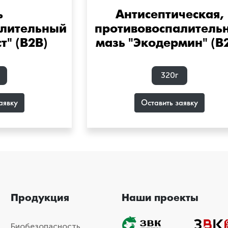
ь
Антисептическая,
алительный
противовоспалитель
т" (B2B)
мазь "Экодермин" (B
320г
аявку
Оставить заявку
Продукция
Наши проекты
Биобезопасность