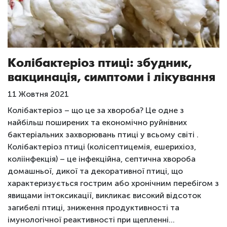
Колібактеріоз птиці: збудник,
вакцинація, симптоми і лікування
11 Жовтня 2021
Колібактеріоз – що це за хвороба? Це одне з
найбільш поширених та економічно руйнівних
бактеріальних захворювань птиці у всьому світі .
Колібактеріоз птиці (колісептицемія, ешерихіоз,
коліінфекція) – це інфекційна, септична хвороба
домашньої, дикої та декоративної птиці, що
характеризується гострим або хронічним перебігом з
явищами інтоксикації, викликає високий відсоток
загибелі птиці, зниження продуктивності та
імунологічної реактивності при щепленні…