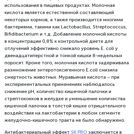
использования в пищевых продуктах. Молочная
кислота является естественной составляющей
некоторых кормов, а также производится многими
бактериями, такими как Lactobacillus, Streptococcus,
Bifidibacterium и т.д. Добавление молочной кислоты
в концентрации 0,8% к контрольной диете для
отлучений эффективно снижало уровень E. coli у
двенадцатиперстной и тонкой кишки 8-недельных
поросят. Кроме того, молочная кислота задерживала
размножение энтеротоксигенного E.coli снизила
смертность животных. Муравьиная кислота – при
экспериментальных применениях наблюдалось
снижение рН, количество кишечной палочки и
стрептококков в желудке и уменьшение количества
кишечной палочки в толстой кишке отрицательного
воздействия на лактобактерии в любом сегменте
желудочно-кишечного тракта не было обнаружено.
Антибактериальный эффект
SK PRO
заключается в