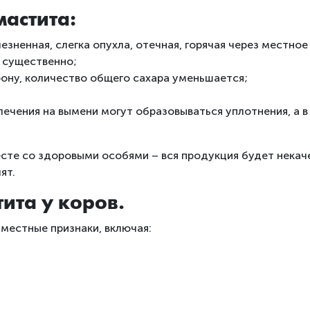
астита:
зненная, слегка опухла, отечная, горячая через местно
 существенно;
ону, количество общего сахара уменьшается;
.
лечения на вымени могут образовываться уплотнения, а в
сте со здоровыми особями – вся продукция будет некач
ят.
ита у коров.
местные признаки, включая: