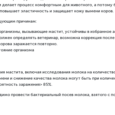
и делает процесс комфортным для животного, а потому
 повышает эластичность и защищает кожу вымени коров.
едующим причинам:
рганизмы, вызывающие мастит, устойчивы в избранное 
должен определять ветеринар, возможна коррекция посл
корова заражается повторно.
тояние организма
ия мастита, включая исследования молока на количество
ени и снижение качества молока могут быть при количес
оятность заражения> 85%.
имо провести бактериальный посев молока, взятого с по