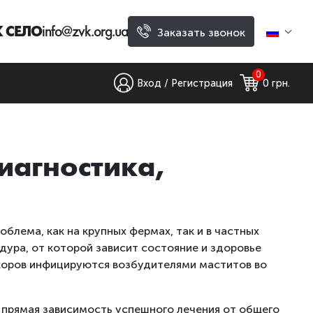
ВК СЕЛО
info@zvk.org.ua
Заказать звонок
0
Вход / Регистрация
0
 грн.
иагностика,
блема, как на крупных фермах, так и в частных
дура, от которой зависит состояние и здоровье
коров инфицируются возбудителями маститов во
 прямая зависимость успешного лечения от общего