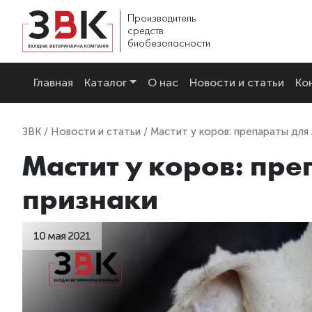
Производитель
средств
биобезопасности
Главная
Каталог
О нас
Новости и статьи
Ко
ЗВК
/
Новости и статьи
/ Мастит у коров: препараты для 
Мастит у коров: пре
признаки
10 мая 2021