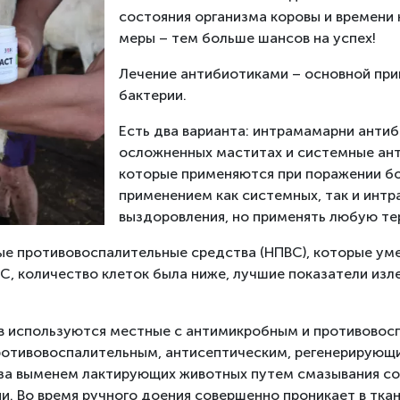
состояния организма коровы и времени 
меры – тем больше шансов на успех!
Лечение антибиотиками – основной при
бактерии.
Есть два варианта: интрамамарни антиб
осложненных маститах и ​​системные а
которые применяются при поражении бо
применением как системных, так и инт
выздоровления, но применять любую те
 противовоспалительные средства (НПВС), которые умен
, количество клеток была ниже, лучшие показатели изле
ов используются местные с антимикробным и противовос
отивовоспалительным, антисептическим, регенерирующи
 за выменем лактирующих животных путем смазывания сос
. Во время ручного доения совершенно проникает в ткан