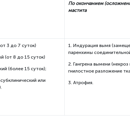
По окончанием (осложнен
мастита
от 3 до 7 суток)
1. Индурация вымя (замещ
паренхимы соединительной
й (от 8 до 15 суток)
2. Гангрена вымени (некроз 
кий (более 15 суток);
гнилостное разложение тка
(субклинический или
3. Атрофия.
.