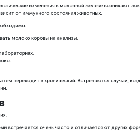
тологические изменения в молочной железе возникают ло
ависит от иммунного состояния животных.
необходимо:
вать молоко коровы на анализы.
лабораториях.
локо.
атем переходит в хронический. Встречаются случаи, ког
ни.
в
ия.
ый встречается очень часто и отличается от других фо