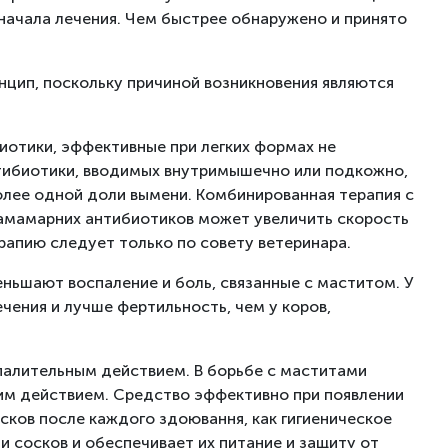
начала лечения. Чем быстрее обнаружено и принято
нцип, поскольку причиной возникновения являются
иотики, эффективные при легких формах не
нтибиотики, вводимых внутримышечно или подкожно,
лее одной доли вымени. Комбинированная терапия с
рамамарних антибиотиков может увеличить скорость
рапию следует только по совету ветеринара.
ьшают воспаление и боль, связанные с маститом. У
чения и лучше фертильность, чем у коров,
палительным действием. В борьбе с маститами
м действием. Средство эффективно при появлении
ков после каждого здоювання, как гигиеническое
и сосков и обеспечивает их питание и защиту от