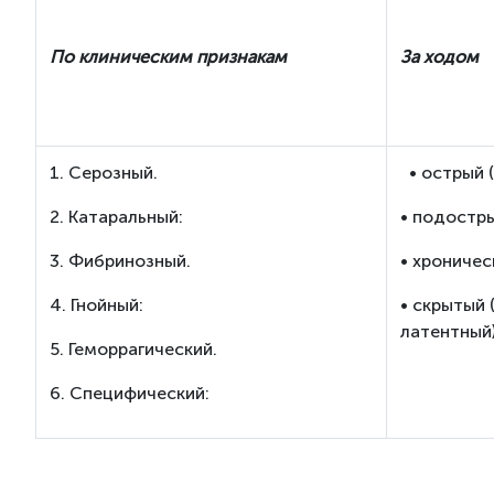
По клиническим признакам
За ходом
1. Серозный.
• острый (
2. Катаральный:
• подостры
3. Фибринозный.
• хроничес
4. Гнойный:
• скрытый 
латентный)
5. Геморрагический.
6. Специфический: