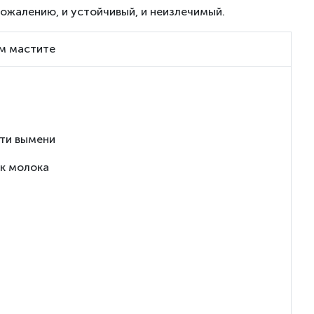
ожалению, и устойчивый, и неизлечимый.
м мастите
сти вымени
ок молока