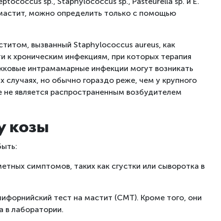
ococcus sp., Staphylococcus sp., Pasteurella sp. и E.
х мастит, можно определить только с помощью
титом, вызванный Staphylococcus aureus, как
ти к хроническим инфекциям, при которых терапия
кковые интрамамарные инфекции могут возникать
их случаях, но обычно гораздо реже, чем у крупного
iae не является распространенным возбудителем
у козы
быть:
етных симптомов, таких как сгустки или сыворотка в
ифорнийский тест на мастит (CMT). Кроме того, они
а в лаборатории.