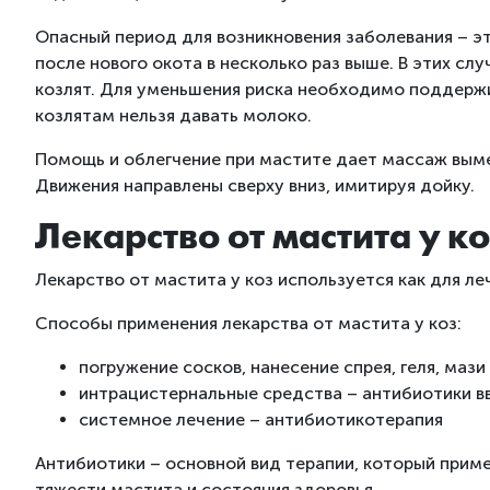
Опасный период для возникновения заболевания – эт
после нового окота в несколько раз выше. В этих с
козлят. Для уменьшения риска необходимо поддержив
козлятам нельзя давать молоко.
Помощь и облегчение при мастите дает массаж выме
Движения направлены сверху вниз, имитируя дойку.
Лекарство от мастита у ко
Лекарство от мастита у коз используется как для ле
Способы применения лекарства от мастита у коз:
погружение сосков, нанесение спрея, геля, мази
интрацистернальные средства – антибиотики 
системное лечение – антибиотикотерапия
Антибиотики – основной вид терапии, который приме
тяжести мастита и состояния здоровья.