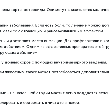
чены кортикостероиды. Они могут снизить отек молочной
апии заболевания. Если есть боли, то лечение можно до
ют мази со смягчающим и ранозаживляющим эффектом.
ени и достигают места инфекции. Для профилактики и к
 действием. Одним из эффективных препаратов этой гр
ирующим действием.
а у дойных коров с помощью внутримамарного введения.
им животным также может потребоваться дополнительн
х – на начальной стадии мастит легко поддается лече
лировать и содержать в чистоте и покое.