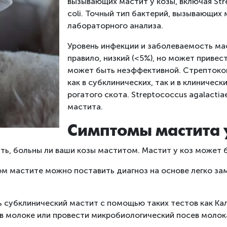
вызывающих мастит у козы, включая Strept
coli. Точный тип бактерий, вызывающи
лабораторного анализа.
Уровень инфекции и заболеваемость мас
правило, низкий (<5%), но может привес
может быть неэффективной. Стрептоко
как в субклинических, так и в клиническ
рогатого скота. Streptococcus agalact
мастита.
Симптомы мастита 
ь, больны ли ваши козы маститом. Мастит у коз может 
ом мастите можно поставить диагноз на основе легко зам
субклинический мастит с помощью таких тестов как Кал
в молоке или провести микробиологический посев молок