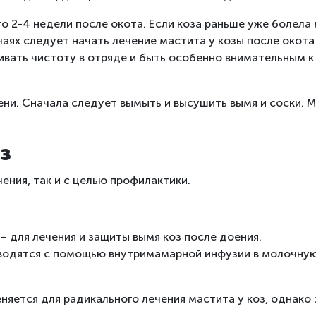
о 2-4 недели после окота. Если коза раньше уже болела
лучаях следует начать лечение мастита у козы после око
ать чистоту в отряде и быть особенно внимательным к к
ни. Сначала следует вымыть и высушить вымя и соски. 
з
чения, так и с целью профилактики.
 – для лечения и защиты вымя коз после доения.
вводятся с помощью внутримамарной инфузии в молочну
няется для радикального лечения мастита у коз, однако