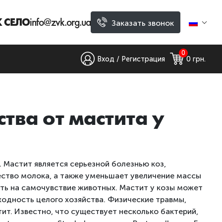
ВК СЕЛО
info@zvk.org.ua
Заказать звонок
0
Вход / Регистрация
0
 грн.
тва от мастита у
. Мастит является серьезной болезнью коз,
ество молока, а также уменьшает увеличение массы
ять на самочувствие животных. Мастит у козы может
ходность целого хозяйства. Физические травмы,
тит. Известно, что существует несколько бактерий,