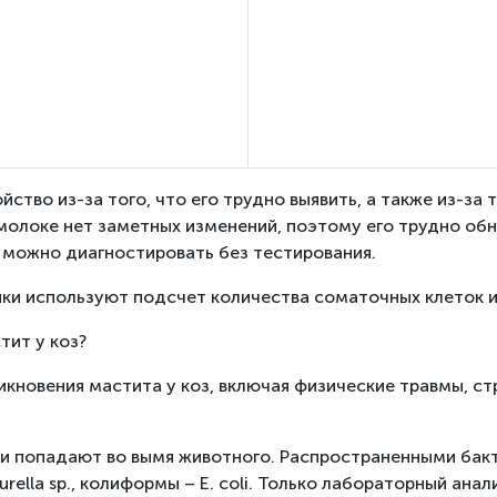
тво из-за того, что его трудно выявить, а также из-за 
 молоке нет заметных изменений, поэтому его трудно о
о можно диагностировать без тестирования.
ики используют подсчет количества соматочных клеток и
тит у коз?
новения мастита у коз, включая физические травмы, ст
ии попадают во вымя животного. Распространенными бак
teurella sp., колиформы – E. сoli. Только лабораторный ан