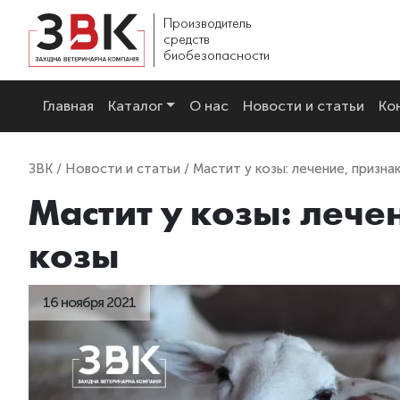
Производитель
средств
биобезопасности
Главная
Каталог
О нас
Новости и статьи
Ко
ЗВК
/
Новости и статьи
/ Мастит у козы: лечение, призна
Мастит у козы: лече
козы
16 ноября 2021