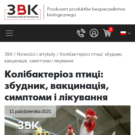
Producent
produktów
bezpieczeństwa
biologicznego
0
ЗВК
/
Nowości i artykuły
/ Колібактеріоз птиці: збудник,
вакцинація, симптоми і лікування
Колібактеріоз птиці:
збудник, вакцинація,
симптоми і лікування
11 października 2021