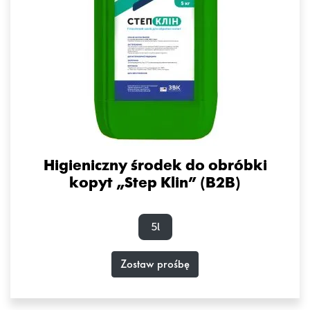
Higieniczny środek do obróbki
kopyt „Step Klin” (B2B)
5l
Zostaw prośbę