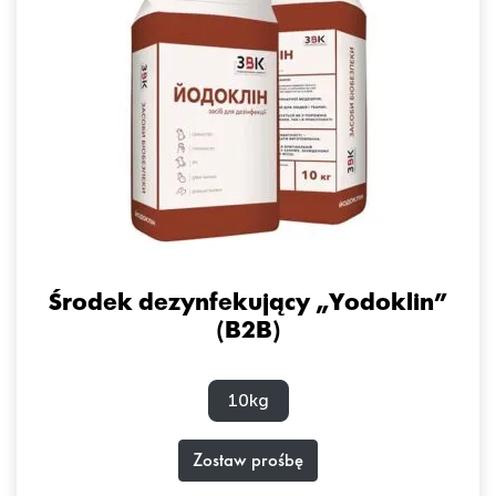
Środek dezynfekujący „Yodoklin”
(B2B)
10kg
Zostaw prośbę