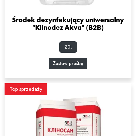
Środek dezynfekujący uniwersalny
"Klinodez Akva" (B2B)
20l
Zostaw prośbę
Top sprzedaży