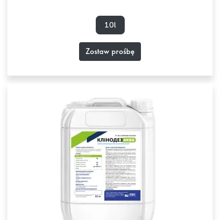
10l
Zostaw prośbę