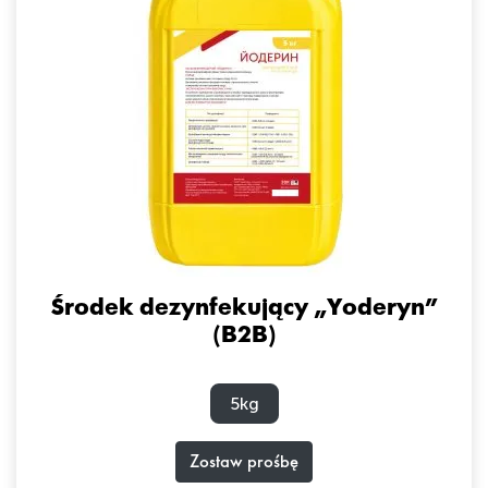
Środek dezynfekujący „Yoderyn”
(B2B)
5kg
Zostaw prośbę