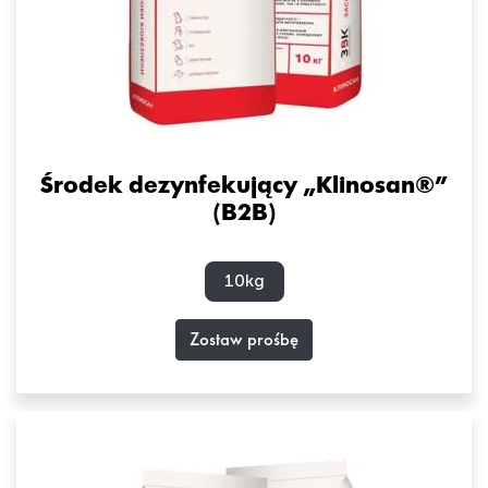
Środek dezynfekujący „Klinosan®”
(B2B)
10kg
Zostaw prośbę