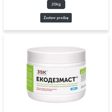
20kg
Zostaw prośbę