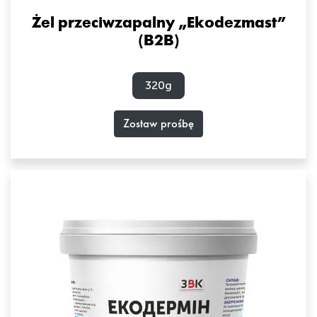
Żel przeciwzapalny „Ekodezmast”
(B2B)
320g
Zostaw prośbę