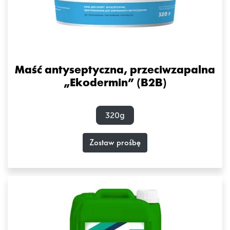
Maść antyseptyczna, przeciwzapalna
„Ekodermin” (B2B)
320g
Zostaw prośbę