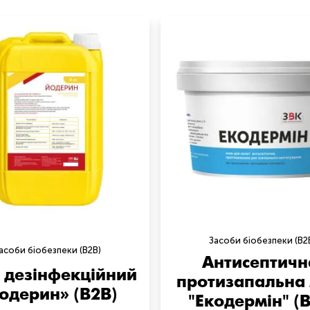
Засоби біобезпеки (B2
асоби біобезпеки (B2B)
Антисептичн
б дезінфекційний
протизапальна
одерин» (B2B)
"Екодермін" (