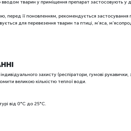
о вводом тварин у приміщення препарат застосовують у д
ю, перед її поновленням, рекомендується застосування п
ується для перевезення тварин та птиці, м’яса, м’ясопрод
АННІ
ндивідуального захисту (респіратори, гумові рукавички, з
омити великою кількістю теплої води.
урі від 0°С до 25°С.