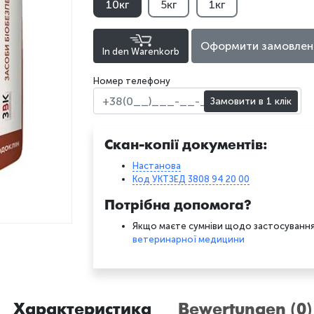
10кг
5кг
1кг
Оформити замовлен
In den Warenkorb
Номер телефону
Замовити в 1 клік
Скан-копії документів:
Настанова
Код УКТЗЕД 3808 94 20 00
Потрібна допомога?
Якщо маєте сумніви щодо застосування
ветеринарної медицини
Характеристика
Bewertungen (0)