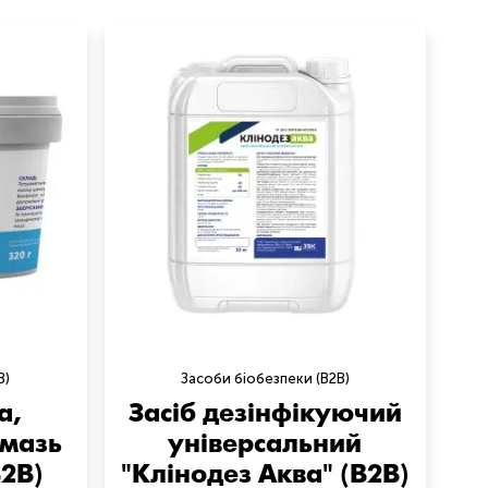
B)
Засоби біобезпеки (B2B)
а,
Засіб дезінфікуючий
 мазь
універсальний
B2B)
"Клінодез Аква" (B2B)