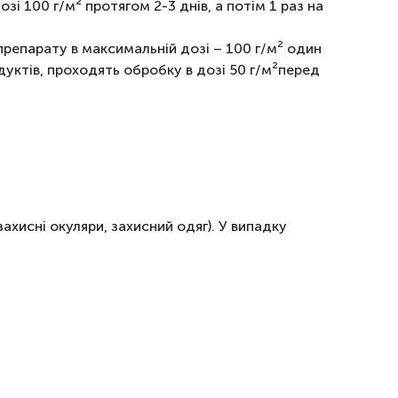
озі 100 г/м
²
протягом 2-3 днів, а потім 1 раз на
репарату в максимальній дозі – 100 г/м
²
один
уктів, проходять обробку в дозі 50 г/м
²
перед
ахисні окуляри, захисний одяг). У випадку