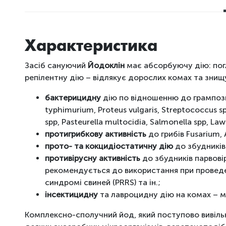
Характеристика
Засіб сануючий
Йодоклін
має абсорбуючу дію: погли
репілентну дію – відлякує дорослих комах та знищу
бактерицидну
дію по відношенню до грампозит
typhimurium, Proteus vulgaris, Streptococcus sp
spp, Pasteurella multocidia, Salmonella spp, La
протигрибкову активність
до грибів Fusarium, A
прото- та кокцидіостатичну дію
до збудників
противірусну активність
до збудників парвовір
рекомендується до використання при проведен
синдромі свиней (PRRS) та ін.;
інсектицидну
та лавроцидну дію на комах – мух
Комплексно-сполучний йод, який поступово вивільн