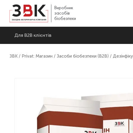
Виробник
засобів
біобезпеки
Для В2В клієнтів
ЗВК
/
Privat: Магазин
/
Засоби біобезпеки (B2B)
/ Дезінфіку