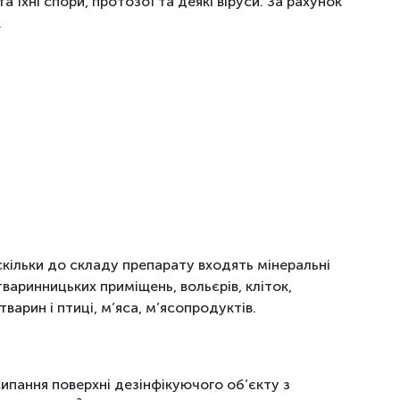
 їхні спори, протозої та деякі віруси. За рахунок
.
скільки до складу препарату входять мінеральні
варинницьких приміщень, вольєрів, кліток,
арин і птиці, м’яса, м’ясопродуктів.
ипання поверхні дезінфікуючого об’єкту з