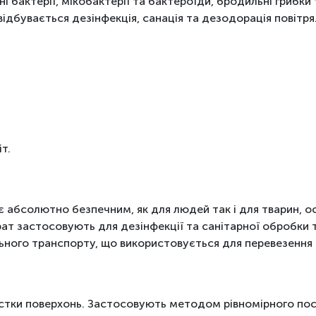
 бактерії, мікобактерії та бактероїди, бродильні грибки та
дбувається дезінфекція, санація та дезодорація повітря
т.
є абсолютно безпечним, як для людей так і для тварин, о
рат застосовують для дезінфекції та санітарної обробки т
льного транспорту, що використовується для перевезення тв
стки поверхонь. Застосовують методом рівномірного пос