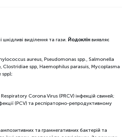
 шкідливі виділення та гази.
Йодоклін
виявляє
hylococcus aureus, Pseudomonas spp., Salmonella
pp, Clostridiae spp, Haemophilus parasuis, Mycoplasma
 spp);
 Respiratory Corona Virus (PRCV) інфекцій свиней;
фекції (PCV) та респіраторно-репродуктивному
рампозитивних та грамнегативних бактерій та