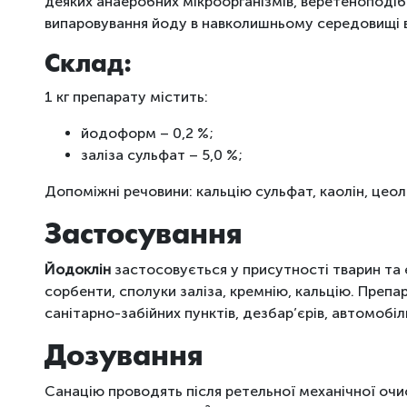
деяких анаеробних мікроорганізмів, веретеноподібні
випаровування йоду в навколишньому середовищі ві
Склад:
1 кг препарату містить:
йодоформ – 0,2 %;
заліза сульфат – 5,0 %;
Допоміжні речовини: кальцію сульфат, каолін, цеолі
Застосування
Йодоклін
застосовується у присутності тварин та 
сорбенти, сполуки заліза, кремнію, кальцію. Препа
санітарно-забійних пунктів, дезбар’єрів, автомобі
Дозування
Санацію проводять після ретельної механічної очи