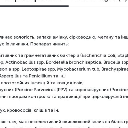
нає вологість, запахи аміаку, сірководню, метану та інші
є їх личинки. Препарат чинить:
ивних та грамнегативних бактерій (Escherichia сoli, Stap
p, Actinobacillus spp, Bordetella bronchiseptica, Brucella s
wsonia spp, Leptospirae spp, Mycobacterium tub, Brachyspirae
spergillus та Penicillium та ін.;
 протозойних інфекцій та кокцидіозів;
усних (Porcine Parvovirus (PPV) та коронавірусних (Porcine
ні програм контролю та ерадикації при цирковірусній ін
, кровососів, кліщів та ін.
яється, має неселективний окислюючий вплив на білок г