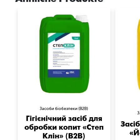
Засоби біобезпеки (B2B)
З
Гігієнічний засіб для
Засі
обробки копит «Степ
«Й
Клін» (B2B)