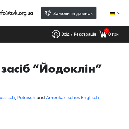
nfo@zvk.org.ua
Замовити дзвінок
0
Вхід / Реєстрація
0
 грн.
засіб “Йодоклін”
ussisch
,
Polnisch
und
Amerikanisches Englisch