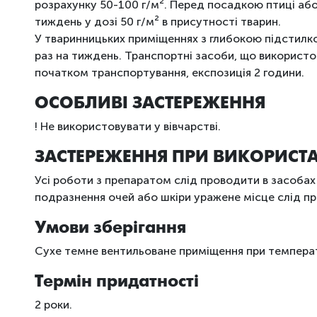
розрахунку 50-100 г/м
²
. Перед посадкою птиці аб
тиждень у дозі 50 г/м
²
в присутності тварин.
У тваринницьких приміщеннях з глибокою підстилко
раз на тиждень. Транспортні засоби, що використов
початком транспортування, експозиція 2 години.
ОСОБЛИВІ ЗАСТЕРЕЖЕННЯ
! Не використовувати у вівчарстві.
ЗАСТЕРЕЖЕННЯ ПРИ ВИКОРИСТ
Усі роботи з препаратом слід проводити в засобах і
подразнення очей або шкіри уражене місце слід пр
Умови зберігання
Сухе темне вентильоване приміщення при температ
Термін придатності
2 роки.