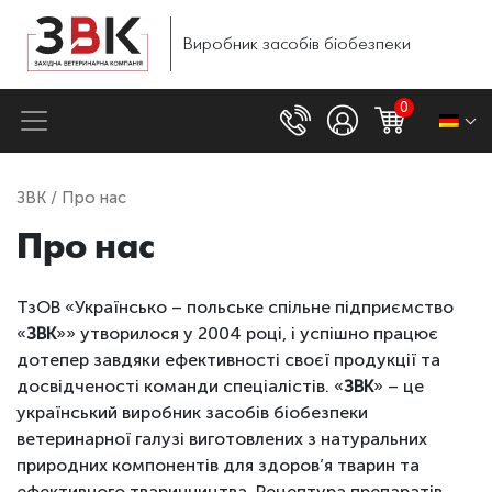
Виробник
засобів
біобезпеки
0
ЗВК
/ Про нас
Про нас
ТзОВ «Українсько – польське спільне підприємство
«
ЗВК
»» утворилося у 2004 році, і успішно працює
дотепер завдяки ефективності своєї продукції та
досвідченості команди спеціалістів. «
ЗВК
» – це
український виробник засобів біобезпеки
ветеринарної галузі виготовлених з натуральних
природних компонентів для здоров’я тварин та
ефективного тваринництва. Рецептура препаратів