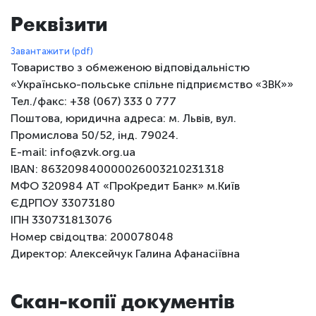
Реквізити
Завантажити (pdf)
Товариство з обмеженою відповідальністю
«Українсько-польське спільне підприємство «ЗВК»»
Тел./факс: +38 (067) 333 0 777
Поштова, юридична адреса: м. Львів, вул.
Промислова 50/52, інд. 79024.
E-mail: info@zvk.org.ua
IBAN: 863209840000026003210231318
МФО 320984 АТ «ПроКредит Банк» м.Київ
ЄДРПОУ 33073180
ІПН 330731813076
Номер свідоцтва: 200078048
Директор: Алексейчук Галина Афанасіївна
Скан-копії документів