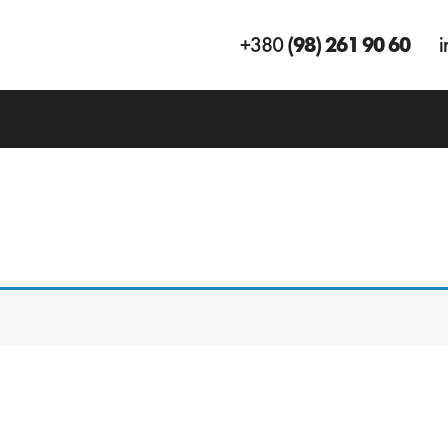
+380
(98) 261 90 60
i