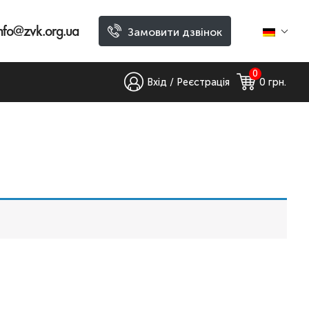
nfo@zvk.org.ua
Замовити дзвінок
0
Вхід / Реєстрація
0
 грн.