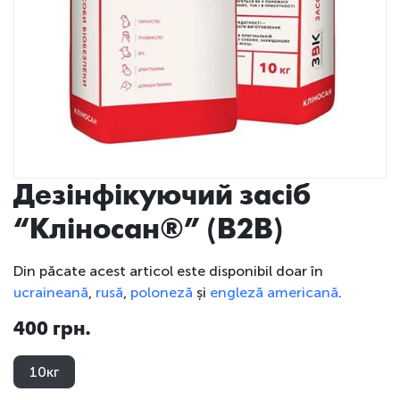
Дезінфікуючий засіб
“Кліносан®” (B2B)
Din păcate acest articol este disponibil doar în
ucraineană
,
rusă
,
poloneză
și
engleză americană
.
400 грн.
10кг