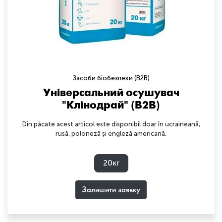
Засоби біобезпеки (B2B)
Універсальний осушувач
"Клінодрай" (B2B)
Din păcate acest articol este disponibil doar în ucraineană,
rusă, poloneză și engleză americană.
20кг
Залишити заявку