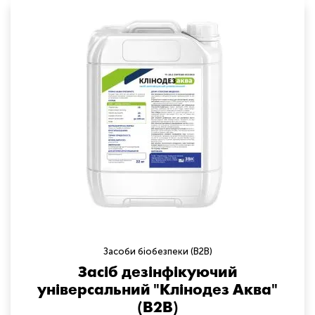
Засоби біобезпеки (B2B)
Засіб дезінфікуючий
універсальний "Клінодез Аква"
(B2B)