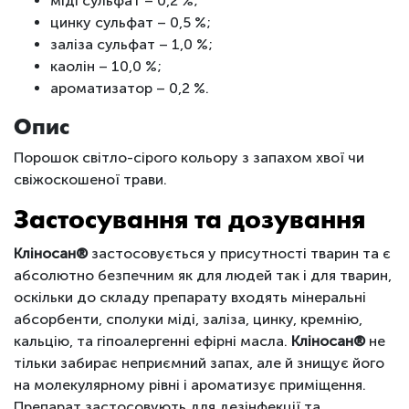
міді сульфат – 0,2 %;
цинку сульфат – 0,5 %;
заліза сульфат – 1,0 %;
каолін – 10,0 %;
ароматизатор – 0,2 %.
Опис
Порошок світло-сірого кольору з запахом хвої чи
свіжоскошеної трави.
Застосування та дозування
Кліносан®
застосовується у присутності тварин та є
абсолютно безпечним як для людей так і для тварин,
оскільки до складу препарату входять мінеральні
абсорбенти, сполуки міді, заліза, цинку, кремнію,
кальцію, та гіпоалергенні ефірні масла.
Кліносан
®
не
тільки забирає неприємний запах, але й знищує його
на молекулярному рівні і ароматизує приміщення.
Препарат застосовують для дезінфекції та