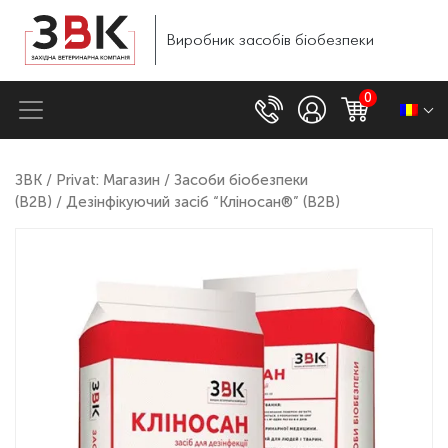
Виробник
засобів
біобезпеки
0
ЗВК
/
Privat: Магазин
/
Засоби біобезпеки
(B2B)
/ Дезінфікуючий засіб “Кліносан®” (B2B)