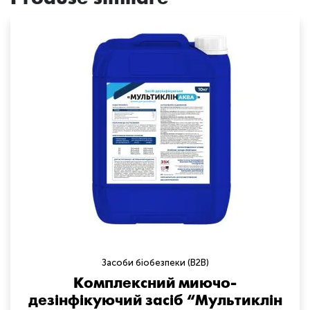
Засоби біобезпеки (B2B)
Комплексний миючо-
дезінфікуючий засіб “Мультиклін