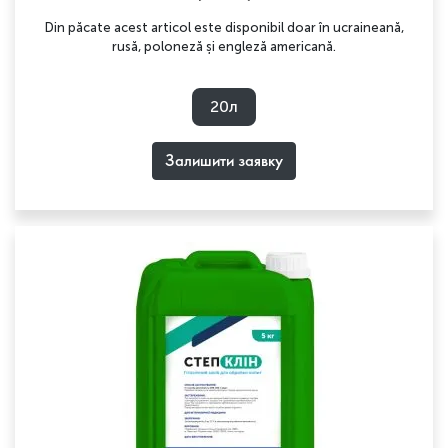
Din păcate acest articol este disponibil doar în ucraineană,
rusă, poloneză și engleză americană.
20л
Залишити заявку