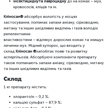
інсектицидну
та лавроцидну
дії на комах – мух,
кровососів, кліщів та ін.
Кліносан®
абсорбує вологість у місцях
застосування, поглинає запахи аміаку, сірководню,
метану та інших шкідливих виділень і газів володіє
репелентними
властивостями – відлякує дорослих комах та знищує
личинки мух. Мідний купорос, що входить у
склад
Кліносан
®
запобігає появі та розвитку
аспергільозів. Абсорбуючі компоненти препарату
також поглинають запахи аміаку, сірководню, метану
та інших шкідливих виділень та газів.
Склад
1 кг препарату містить:
хлорантоїн – 0,2 %;
кальцію сульфат – 87,9 %;