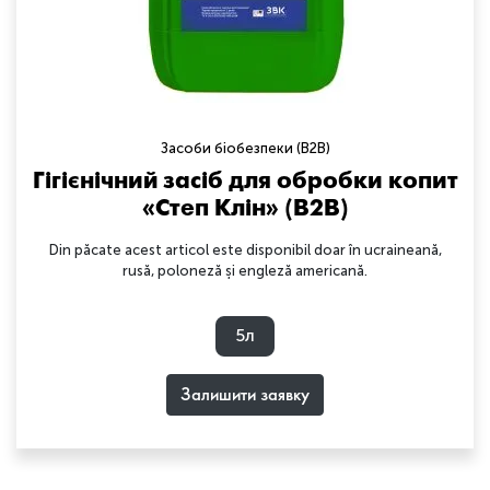
Засоби біобезпеки (B2B)
Гігієнічний засіб для обробки копит
«Степ Клін» (B2B)
Din păcate acest articol este disponibil doar în ucraineană,
rusă, poloneză și engleză americană.
5л
Залишити заявку