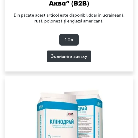
Аква” (B2B)
Din păcate acest articol este disponibil doar în ucraineană,
rusă, poloneză și engleză americană.
10л
Залишити заявку