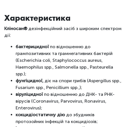
Характеристика
Кліносан®
дезінфекційний засіб з широким спектром
дії:
бактерицидної
по відношенню до
грампозитивних та грамнегативних бактерій
(Escherichia сoli, Staphylococcus aureus,
Haemophilus spp., Salmonella spp., Pasteurella
spp.);
фунгіцидної,
діє на спори грибів (Aspergillus spp.,
Fusarium spp., Penicillium spp.,);
віруліцидної
по відношенню до ДНК- та РНК-
вірусів (Coronavirus, Parvovirus, Ronavirus,
Enterovirus);
кокцидіостатичну дію
до збудників
протозойних інфекцій та кокцидіозів;