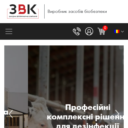
Виробник
засобів
біобезпеки
0
Професійні
комплексні рішення
для дезінфекції