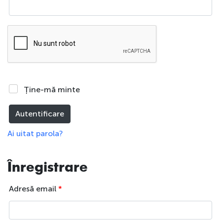
Ține-mă minte
Autentificare
Ai uitat parola?
Înregistrare
Adresă email
*