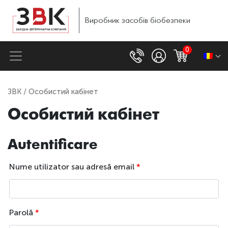
Виробник
засобів
біобезпеки
0
ЗВК
/ Особистий кабінет
Особистий кабінет
Autentificare
Nume utilizator sau adresă email
*
Parolă
*