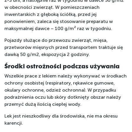
2-3 dni, a następnie raz w tygodniu w dawce 50 g/m2
w obecności zwierząt. W pomieszczeniach
inwentarskich z głęboką ściółką, przed jej
ponowieniem, zaleca się stosowanie preparatu w
maksymalnej dawce – 100 g/m² raz w tygodniu.
Pojazdy służące do przewozu zwierząt, mięsa,
przetworów mięsnych przed transportem traktuje się
dawką 50 g/m2, ekspozycja 2 godziny.
Środki ostrożności podczas używania
Wszelkie prace z lekiem należy wykonywać w środkach
ochrony osobistej (respiratory, rękawice gumowe,
okulary ochronne, odzież ochronna). W przypadku
podrażnienia oczu lub skóry dotknięty obszar należy
przemyć dużą ilością ciepłej wody.
Lek jest nieszkodliwy dla środowiska, nie ma okresu
karencji.