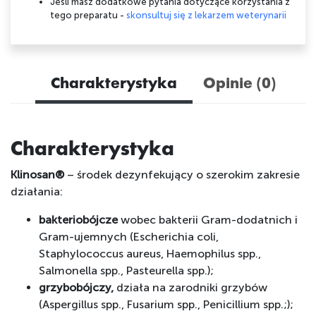
Jeśli masz dodatkowe pytania dotyczące korzystania z
tego preparatu -
skonsultuj się z lekarzem weterynarii
Charakterystyka
Opinie (0)
Charakterystyka
Klinosan®
– środek dezynfekujący o szerokim zakresie
działania:
bakteriobójcze
wobec bakterii Gram-dodatnich i
Gram-ujemnych (Escherichia coli,
Staphylococcus aureus, Haemophilus spp.,
Salmonella spp., Pasteurella spp.);
grzybobójczy,
działa na zarodniki grzybów
(Aspergillus spp., Fusarium spp., Penicillium spp.;);