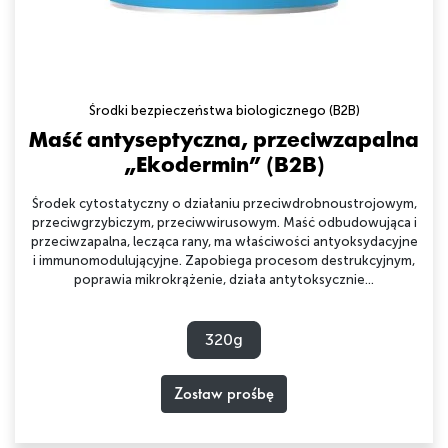
Środki bezpieczeństwa biologicznego (B2B)
Maść antyseptyczna, przeciwzapalna
„Ekodermin” (B2B)
Środek cytostatyczny o działaniu przeciwdrobnoustrojowym,
przeciwgrzybiczym, przeciwwirusowym. Maść odbudowująca i
przeciwzapalna, lecząca rany, ma właściwości antyoksydacyjne
i immunomodulującyjne. Zapobiega procesom destrukcyjnym,
poprawia mikrokrążenie, działa antytoksycznie...
320g
Zostaw prośbę