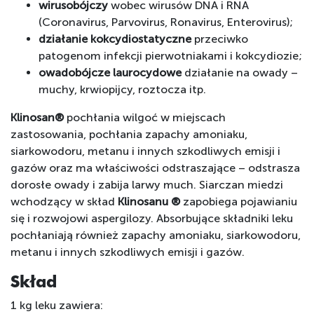
wirusobójczy
wobec wirusów DNA i RNA
(Coronavirus, Parvovirus, Ronavirus, Enterovirus);
działanie kokcydiostatyczne
przeciwko
patogenom infekcji pierwotniakami i kokcydiozie;
owadobójcze laurocydowe
działanie na owady –
muchy, krwiopijcy, roztocza itp.
Klinosan®
pochłania wilgoć w miejscach
zastosowania, pochłania zapachy amoniaku,
siarkowodoru, metanu i innych szkodliwych emisji i
gazów oraz ma właściwości odstraszające – odstrasza
dorosłe owady i zabija larwy much. Siarczan miedzi
wchodzący w skład
Klinosanu ®
zapobiega pojawianiu
się i rozwojowi aspergilozy. Absorbujące składniki leku
pochłaniają również zapachy amoniaku, siarkowodoru,
metanu i innych szkodliwych emisji i gazów.
Skład
1 kg leku zawiera: