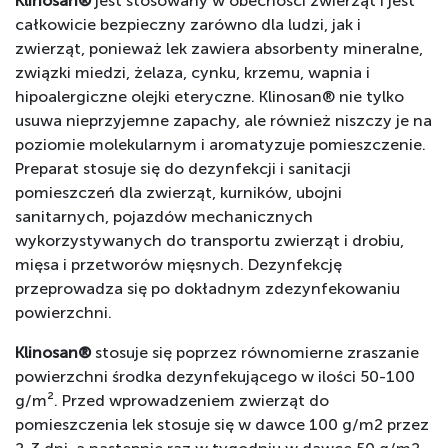
Klinosan®
jest stosowany w obecności zwierząt i jest
całkowicie bezpieczny zarówno dla ludzi, jak i
zwierząt, ponieważ lek zawiera absorbenty mineralne,
związki miedzi, żelaza, cynku, krzemu, wapnia i
hipoalergiczne olejki eteryczne. Klinosan® nie tylko
usuwa nieprzyjemne zapachy, ale również niszczy je na
poziomie molekularnym i aromatyzuje pomieszczenie.
Preparat stosuje się do dezynfekcji i sanitacji
pomieszczeń dla zwierząt, kurników, ubojni
sanitarnych, pojazdów mechanicznych
wykorzystywanych do transportu zwierząt i drobiu,
mięsa i przetworów mięsnych. Dezynfekcję
przeprowadza się po dokładnym zdezynfekowaniu
powierzchni.
Klinosan®
stosuje się poprzez równomierne zraszanie
powierzchni środka dezynfekującego w ilości 50-100
g/m². Przed wprowadzeniem zwierząt do
pomieszczenia lek stosuje się w dawce 100 g/m2 przez