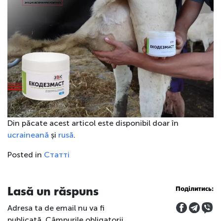
Din păcate acest articol este disponibil doar în
ucraineană
și
rusă
.
Posted in
Статті
Lasă un răspuns
Поділитись:
Adresa ta de email nu va fi
publicată.
Câmpurile obligatorii