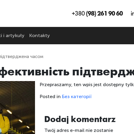
+380
(98) 261 90 60
i
 i artykuły
Kontakty
 підтверджена часом
ефективність підтверд
Przepraszamy, ten wpis jest dostępny tyl
Posted in
Без категорії
Dodaj komentarz
Twój adres e-mail nie zostanie