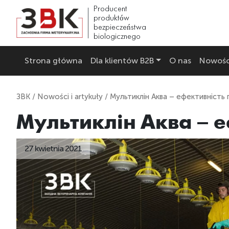
Producent
produktów
bezpieczeństwa
biologicznego
Strona główna
Dla klientów B2B
O nas
Nowości
ЗВК
/
Nowości i artykuły
/ Мультиклін Аква – ефективність
Мультиклін Аква – 
27 kwietnia 2021