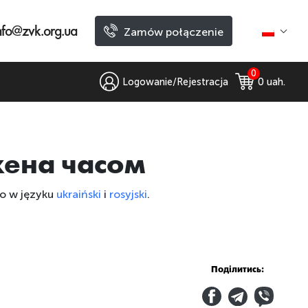
nfo@zvk.org.ua
Zamów połączenie
0
Logowanie/Rejestracja
0
 uah.
жена часом
ko w języku
ukraiński
i
rosyjski
.
Поділитись: