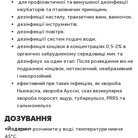
для профілактичної та вимушеної дезінфекції
інкубаторів та птахівничих приміщень.
дезінфекції настилу, транзитних ванн, ванночок;
дезінфекції інструментів;
дезінфекції повітря;
дезінфекціїї систем подачі води;
дезінфекція кінцівок в концентраціях 0,5-2% в
органічно забрудненому середовищі миє та
дезінфікує за один етап. Після розведення він не
подразнює кінцівок, нетоксичний, неабразивний
і некорозійний.
ефективний при таких інфекціях, як хвороба
Ньюкасла, хвороба Ауєскі, сказ везикулярна
хвороба поросят, ящур, туберкульоз, PRRS та
сальмонельоз.
ДОЗУВАННЯ
«Йодерин»
розчинити у воді, температури нижче
45°C.