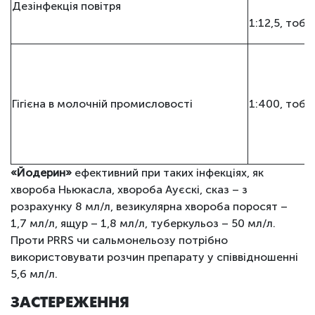
Дезінфекція повітря
1:12,5, тобт
Гігієна в молочній промисловості
1:400, тобто
«Йодерин»
ефективний при таких інфекціях, як
хвороба Ньюкасла, хвороба Ауєскі, сказ – з
розрахунку 8 мл/л, везикулярна хвороба поросят –
1,7 мл/л, ящур – 1,8 мл/л, туберкульоз – 50 мл/л.
Проти PRRS чи сальмонельозу потрібно
використовувати розчин препарату у співвідношенні
5,6 мл/л.
ЗАСТЕРЕЖЕННЯ