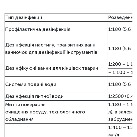
Тип дезінфекції
Розведення
Профілактична дезінфекція
1:180 (5,6 м
Дезінфекція настилу, транзитних ванн,
1:180 (5,6 м
ванночок для дезінфекції інструментів
1:200 – 1:10
Дезінфікуючі ванни для кінцівок тварин
– 1:100 – 1:
Системи подачі води
1:180 (5,6 м
Дезінфекція питної води
1:2500 (0,4 
Mиття поверхонь
1:180 – 1:50
очищення посуду, технологічного
л). в залежн
обладнання
забрудненн
1:400 – 1:50
мл/л