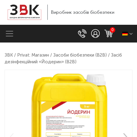
Виробник
засобів
біобезпеки
0
ЗВК
/
Privat: Магазин
/
Засоби біобезпеки (B2B)
/ Засіб
дезінфекційний «Йодерин» (B2B)