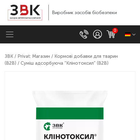
Виробник
засобів
біобезпеки
0
ЗВК
/
Privat: Магазин
/
Кормові добавки для тварин
(B2B)
/ Суміш адсорбуюча “Клінотоксил” (B2B)