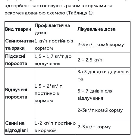
адсорбент застосовують разом з кормами за
рекомендованою схемою (Таблиця 1).
Профілактична
Вид тварин
Лікувальна доза
доза
Свиноматки
1 кг/т постійно з
2-3 кг/т комбікорму
та хряки
кормом
Підсисні
1,5 – 1,7 кг/т до
2 – 2,5 кг/т
поросята
відлучення
За 3 дні до відлучення
та
1,5 – 2*кг/ т
Відлучені
5 – 7 днів після
постійно з
поросята
відлучення
кормом
2-3кг/т комбікорму
Свині на
1-2 кг/ т постійно
2-3 кг/т корму
відгодівлі
з кормом