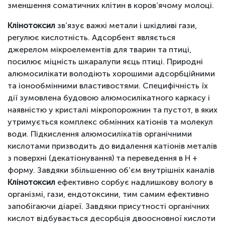
зменшення соматичних клітин в коров’ячому молоці.
Клінотоксил
зв’язує важкі метали і шкідливі гази,
регулює кислотність. Адсорбент являється
джерелом мікроелементів для тварин та птиці,
посилює міцність шкаралупи яєць птиці. Природні
алюмосилікати володіють хорошими адсорбційними
та іонообмінними властивостями. Специфічність їх
дії зумовлена будовою алюмосилікатного каркасу і
наявністю у кристалі мікропорожнин та пустот, в яких
утримується комплекс обмінних катіонів та молекул
води. Підкислення алюмосилікатів органічними
кислотами призводить до видалення катіонів металів
з поверхні (декатіонування) та переведення в Н +
форму. Завдяки збільшенню об’єм внутрішніх каналів
Клінотоксил
ефективно сорбує надлишкову вологу в
організмі, гази, ендотоксини, тим самим ефективно
запобігаючи діареї. Завдяки присутності органічних
кислот відбувається десорбція двоосновної кислоти