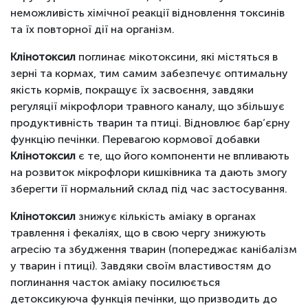
неможливість хімічної реакції відновлення токсинів
та їх повторної дії на організм.
Клінотоксил
поглинає мікотоксини, які містяться в
зерні та кормах, тим самим забезпечує оптимальну
якість кормів, покращує їх засвоєння, завдяки
регуляції мікрофлори травного каналу, що збільшує
продуктивність тварин та птиці. Відновлює бар’єрну
функцію печінки. Перевагою кормової добавки
Клінотоксил
є те, що його компоненти не впливають
на розвиток мікрофлори кишківника та дають змогу
зберегти її нормальний склад під час застосування.
Клінотоксил
знижує кількість аміаку в органах
травлення і фекаліях, що в свою чергу знижують
агресію та збудження тварин (попереджає канібалізм
у тварин і птиці). Завдяки своїм властивостям до
поглинання часток аміаку посилюється
детоксикуюча функція печінки, що призводить до