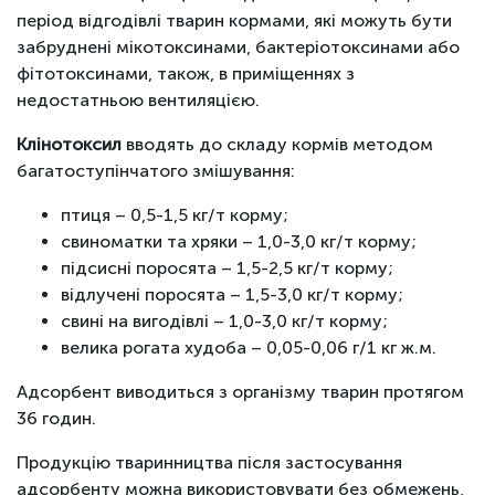
період відгодівлі тварин кормами, які можуть бути
забруднені мікотоксинами, бактеріотоксинами або
фітотоксинами, також, в приміщеннях з
недостатньою вентиляцією.
Клінотоксил
вводять до складу кормів методом
багатоступінчатого змішування:
птиця – 0,5-1,5 кг/т корму;
свиноматки та хряки – 1,0-3,0 кг/т корму;
підсисні поросята – 1,5-2,5 кг/т корму;
відлучені поросята – 1,5-3,0 кг/т корму;
свині на вигодівлі – 1,0-3,0 кг/т корму;
велика рогата худоба – 0,05-0,06 г/1 кг ж.м.
Адсорбент виводиться з організму тварин протягом
36 годин.
Продукцію тваринництва після застосування
адсорбенту можна використовувати без обмежень,