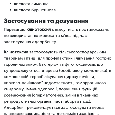
кислота лимонна
кислота бурштинова
Застосування та дозування
Перевагою
Клінотоксил
є відсутність протипоказань
по використанню молока та м’яса під час
застосування адсорбенту.
Клінотоксил
застосовують сільськогосподарським
тваринам і птиці для профілактики і лікування гострих
і хронічних міко-, бактеріо- та фітотоксикозів, що
супроводжуються діареєю (особливо у молодняка), в
комплексній терапії лікування цирозу печінки,
нирково-печінкової недостатності, геморрагічного
синдрому, іммунодепресії, порушення функцій
розмноження (сперматогенез, зміни в тканинах
репродуктивних органів, часті аборти і т.д.).
Адсорбент рекомендується застосовувати перед
плановою вакцинацією та дегельмінтизацією, в