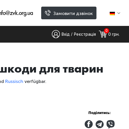
nfo@zvk.org.ua
Замовити дзвінок
0
Вхід / Реєстрація
0
 грн.
шкоди для тварин
nd
Russisch
verfügbar.
Поділитись: