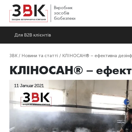
Виробник
засобів
біобезпеки
Для В2В клієнтів
ЗВК
/
Новини та статті
/ КЛІНОСАН® – ефективна дезінфе
КЛІНОСАН® – ефекти
11 Januar 2021