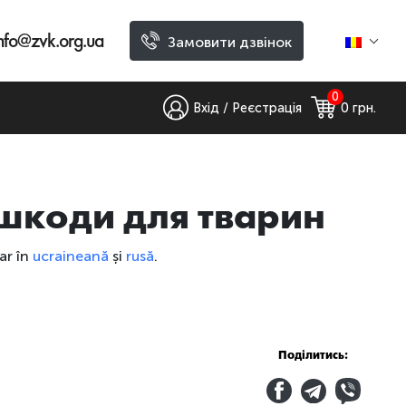
nfo@zvk.org.ua
Замовити дзвінок
0
Вхід / Реєстрація
0
 грн.
шкоди для тварин
ar în
ucraineană
și
rusă
.
Поділитись: