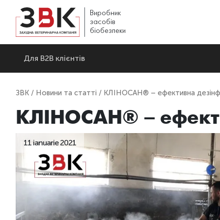
Виробник
засобів
біобезпеки
Для В2В клієнтів
ЗВК
/
Новини та статті
/ КЛІНОСАН® – ефективна дезінфе
КЛІНОСАН® – ефекти
11 ianuarie 2021