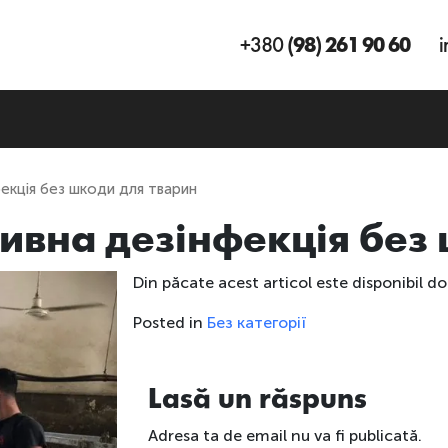
+380
(98) 261 90 60
i
кція без шкоди для тварин
вна дезінфекція без 
Din păcate acest articol este disponibil do
Posted in
Без категорії
Lasă un răspuns
Adresa ta de email nu va fi publicată.