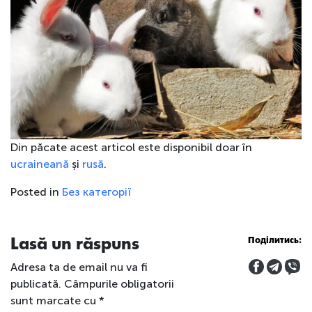
Din păcate acest articol este disponibil doar în
ucraineană
și
rusă
.
Posted in
Без категорії
Lasă un răspuns
Поділитись:
Adresa ta de email nu va fi
publicată.
Câmpurile obligatorii
sunt marcate cu
*