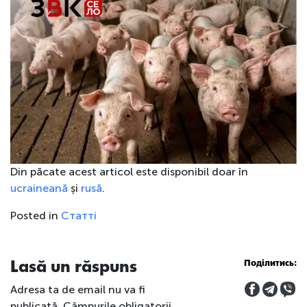
Din păcate acest articol este disponibil doar în
ucraineană
și
rusă
.
Posted in
Статті
Lasă un răspuns
Поділитись:
Adresa ta de email nu va fi
publicată.
Câmpurile obligatorii