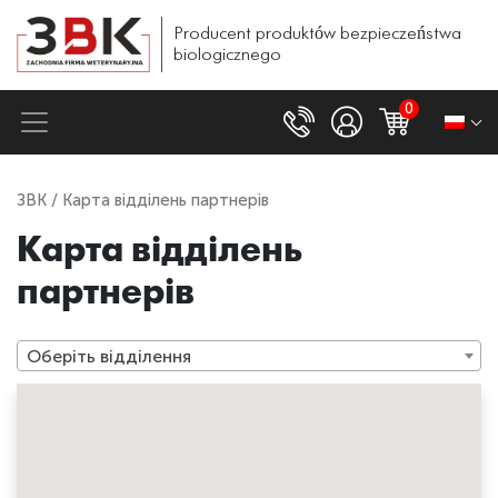
Producent
produktów
bezpieczeństwa
biologicznego
0
ЗВК
/ Карта відділень партнерів
Карта відділень
партнерів
Оберіть відділення