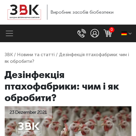
Виробник
засобів
біобезпеки
0
ЗВК
/
Новини та статті
/ Дезінфекція птахофабрики: чим і
як обробити?
Дезінфекція
птахофабрики: чим і як
обробити?
23 Dezember 2021