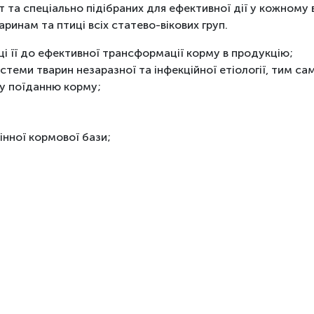
та спеціально підібраних для ефективної дії у кожному 
инам та птиці всіх статево-вікових груп.
ці її до ефективної трансформації корму в продукцію;
теми тварин незаразної та інфекційної етіології, тим са
у поїданню корму;
нної кормової бази;