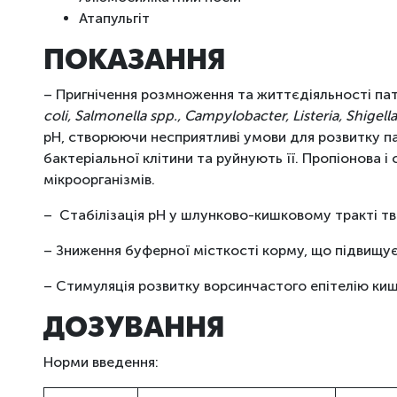
Атапульгіт
ПОКАЗАННЯ
– Пригнічення розмноження та життєдіяльності па
coli, Salmonella spp., Campylobacter, Listeria, Shige
pH, створюючи несприятливі умови для розвитку па
бактеріальної клітини та руйнують її. Пропіонова 
мікроорганізмів.
– Стабілізація pH у шлунково-кишковому тракті тв
– Зниження буферної місткості корму, що підвищує
– Стимуляція розвитку ворсинчастого епітелію киш
ДОЗУВАННЯ
Норми введення: