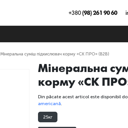
+380
(98) 261 90 60
i
 Мінеральна суміш підкислювач корму «СК ПРО» (B2B)
Мінеральна су
корму «СК ПРО»
Din păcate acest articol este disponibil do
americană
.
25кг