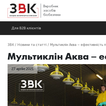
Виробник
засобів
біобезпеки
Для В2В клієнтів
ЗВК
/
Новини та статті
/ Мультиклін Аква – ефективність
Мультиклін Аква – 
27 aprilie 2021