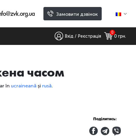
nfo@zvk.org.ua
Замовити дзвінок
0
Вхід / Реєстрація
0
 грн.
жена часом
ar în
ucraineană
și
rusă
.
Поділитись: