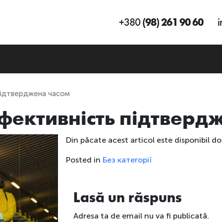
+380
(98) 261 90 60
i
 підтверджена часом
ефективність підтверд
Din păcate acest articol este disponibil do
Posted in
Без категорії
Lasă un răspuns
Adresa ta de email nu va fi publicată.