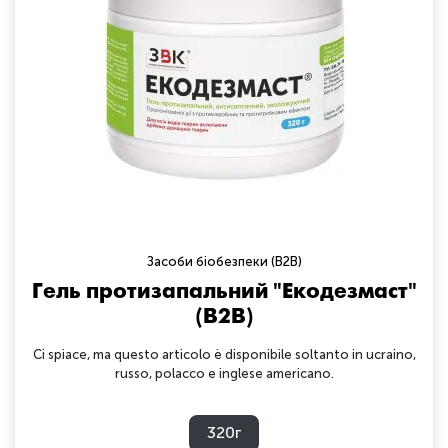
Засоби біобезпеки (B2B)
Гель протизапальний "Екодезмаст"
(B2B)
Ci spiace, ma questo articolo è disponibile soltanto in ucraino,
russo, polacco e inglese americano.
320г