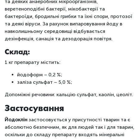
та деяких анаеробних мікроорганізмів,
веретеноподібні бактерії, мікобактерії та
бактероїди, бродильні грибки та їхні спори, протозої
та деякі віруси. За рахунок випаровування йоду в
навколишньому середовищі відбувається
дезінфекція, санація та дезодорація повітря.
Склад:
1 кг препарату містить:
йодоформ – 0,2 %;
заліза сульфат – 5,0 %;
Допоміжні речовини: кальцію сульфат, каолін, цеоліт.
Застосування
Йодоклін
застосовується у присутності тварин та є
абсолютно безпечним, як для людей так і для тварин,
оскільки до складу препарату входять мінеральні