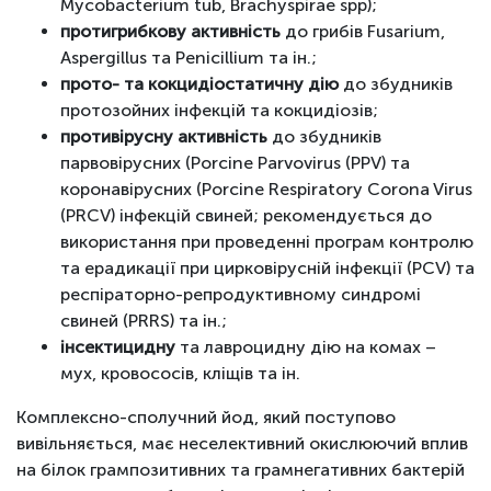
Mycobacterium tub, Brachyspirae spp);
протигрибкову активність
до грибів Fusarium,
Aspergillus та Penicillium та ін.;
прото- та кокцидіостатичну дію
до збудників
протозойних інфекцій та кокцидіозів;
противірусну активність
до збудників
парвовірусних (Porcine Parvovirus (PPV) та
коронавірусних (Porcine Respiratory Corona Virus
(PRCV) інфекцій свиней; рекомендується до
використання при проведенні програм контролю
та ерадикації при цирковірусній інфекції (PCV) та
респіраторно-репродуктивному синдромі
свиней (PRRS) та ін.;
інсектицидну
та лавроцидну дію на комах –
мух, кровососів, кліщів та ін.
Комплексно-сполучний йод, який поступово
вивільняється, має неселективний окислюючий вплив
на білок грампозитивних та грамнегативних бактерій