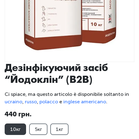
Дезінфікуючий засіб
“Йодоклін” (B2B)
Ci spiace, ma questo articolo è disponibile soltanto in
ucraino
,
russo
,
polacco
e
inglese americano
.
440 грн.
10кг
5кг
1кг