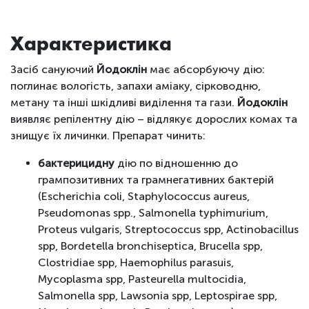
Характеристика
Засіб сануючий
Йодоклін
має абсорбуючу дію:
поглинає вологість, запахи аміаку, сірководню,
метану та інші шкідливі виділення та гази.
Йодоклін
виявляє репілентну дію – відлякує дорослих комах та
знищує їх личинки. Препарат чинить:
бактерицидну
дію по відношенню до
грампозитивних та грамнегативних бактерій
(Escherichia сoli, Staphylococcus aureus,
Pseudomonas spp., Salmonella typhimurium,
Proteus vulgaris, Streptococcus spp, Actinobacillus
spp, Bordetella bronchiseptica, Brucella spp,
Clostridiae spp, Haemophilus parasuis,
Mycoplasma spp, Pasteurella multocidia,
Salmonella spp, Lawsonia spp, Leptospirae spp,