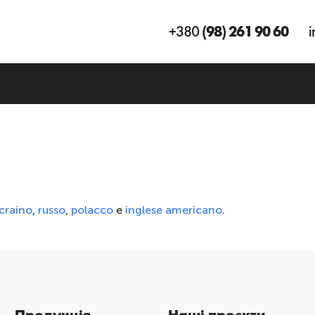
+380
(98) 261 90 60
i
craino
,
russo
,
polacco
e
inglese americano
.