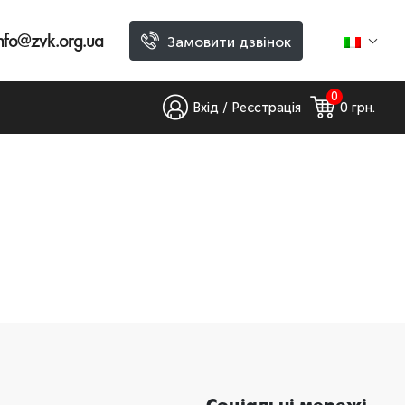
nfo@zvk.org.ua
Замовити дзвінок
0
Вхід / Реєстрація
0
 грн.