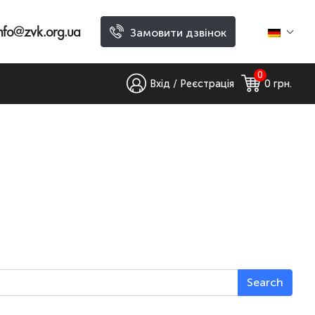
nfo@zvk.org.ua
Замовити дзвінок
0
Вхід / Реєстрація
0
 грн.