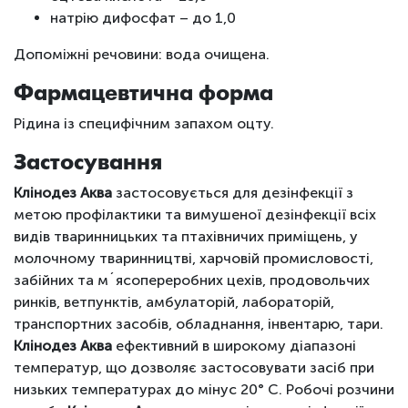
натрію дифосфат – до 1,0
Допоміжні речовини: вода очищена.
Фармацевтична форма
Рідина із специфічним запахом оцту.
Застосування
Клінодез Аква
застосовується для дезінфекції з
метою профілактики та вимушеної дезінфекції всіх
видів тваринницьких та птахівничих приміщень, у
молочному тваринництві, харчовій промисловості,
забійних та м´ясопереробних цехів, продовольчих
ринків, ветпунктів, амбулаторій, лабораторій,
транспортних засобів, обладнання, інвентарю, тари.
Клінодез Аква
ефективний в широкому діапазоні
температур, що дозволяє застосовувати засіб при
низьких температурах до мінус 20° С. Робочі розчини