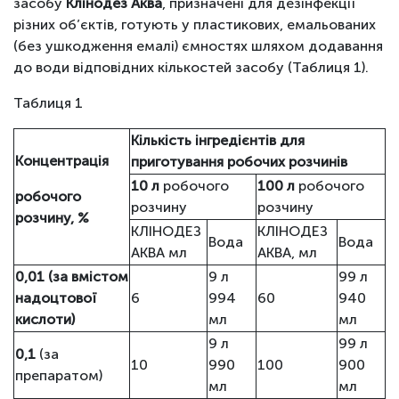
засобу
Клінодез Аква
, призначені для дезінфекції
різних об’єктів, готують у пластикових, емальованих
(без ушкодження емалі) ємностях шляхом додавання
до води відповідних кількостей засобу (Таблиця 1).
Таблиця 1
Кількість інгредієнтів для
Концентрація
приготування робочих розчинів
10 л
робочого
100 л
робочого
робочого
розчину
розчину
розчину, %
КЛІНОДЕЗ
КЛІНОДЕЗ
Вода
Вода
АКВА мл
АКВА, мл
0,01
(за вмістом
9 л
99 л
надоцтової
6
994
60
940
кислоти)
мл
мл
9 л
99 л
0,1
(за
10
990
100
900
препаратом)
мл
мл