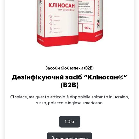
Засоби біобезпеки (B2B)
Дезінфікуючий засіб “Кліносан®”
(B2B)
Ci spiace, ma questo articolo è disponibile soltanto in ucraino,
russo, polacco e inglese americano.
10кг
Залишити заявку