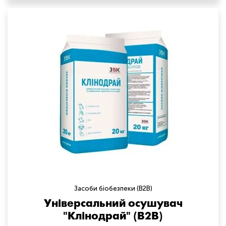
Засоби біобезпеки (B2B)
Універсальний осушувач
"Клінодрай" (B2B)