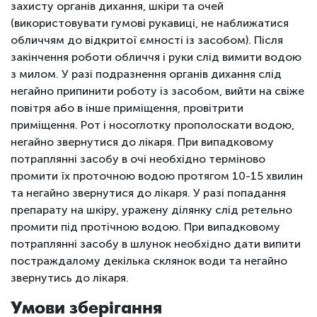
захисту органів дихання, шкіри та очей
(використовувати гумові рукавиці, не наближатися
обличчям до відкритої ємності із засобом). Після
закінчення роботи обличчя і руки слід вимити водою
з милом. У разі подразнення органів дихання слід
негайно припинити роботу із засобом, вийти на свіже
повітря або в інше приміщення, провітрити
приміщення. Рот і носоглотку прополоскати водою,
негайно звернутися до лікаря. При випадковому
потраплянні засобу в очі необхідно терміново
промити їх проточною водою протягом 10-15 хвилин
та негайно звернутися до лікаря. У разі попадання
препарату на шкіру, уражену ділянку слід ретельно
промити під протічною водою. При випадковому
потраплянні засобу в шлунок необхідно дати випити
постраждалому декілька склянок води та негайно
звернутись до лікаря.
Умови зберігання