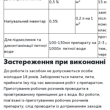
2
0,5 %
м
15 хв.
замін
0,2 л на 1
після
Напувальний інвентар
0,5%
2
м
кожни
класте
протя
Для підкислення та
100-130мл препарату на
2-3 дн
деконтамінації питної
1000л питної води
тижде
води
через
Застереження при виконанні
До роботи із засобом не допускаються особи
молодше 18 років. Забороняється палити, пити,
приймати їжу під час виконання робіт з препаратом.
Приготування робочих розчинів проводити в
провітрюваному приміщенні де є вода. Всі роботи,
пов’язані із приготуванням робочих розчинів
препарату, слід проводити із дотриманням заходів