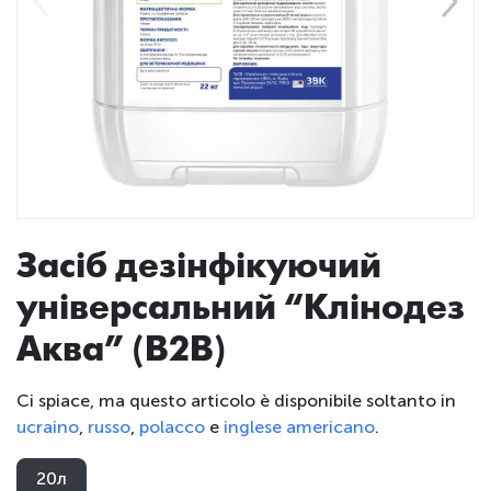
Засіб дезінфікуючий
універсальний “Клінодез
Аква” (B2B)
Ci spiace, ma questo articolo è disponibile soltanto in
ucraino
,
russo
,
polacco
e
inglese americano
.
20л