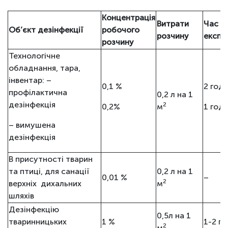
Концентрація
Витрати
Час
Об’єкт дезінфекції
робочого
розчину
експо
розчину
Технологічне
обладнання, тара,
інвентар: –
0,1 %
2 год.
профілактична
0,2 л на 1
дезінфекція
2
0,2%
м
1 год.
– вимушена
дезінфекція
В присутності тварин
та птиці, для санації
0,2 л на 1
0,01 %
–
2
верхніх дихальних
м
шляхів
Дезінфекцію
0,5л на 1
тваринницьких
1 %
1-2 го
2
м