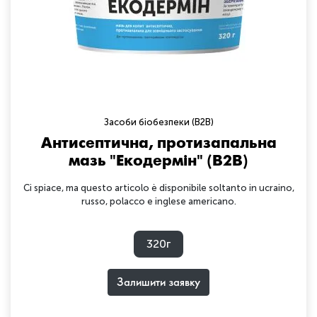
Засоби біобезпеки (B2B)
Антисептична, протизапальна
мазь "Екодермін" (B2B)
Ci spiace, ma questo articolo è disponibile soltanto in ucraino,
russo, polacco e inglese americano.
320г
Залишити заявку