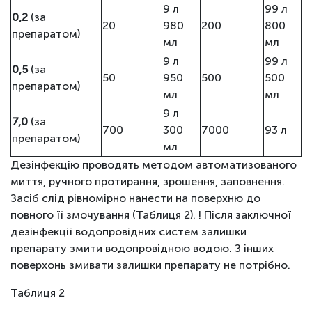
9 л
99 л
0,2
(за
20
980
200
800
препаратом)
мл
мл
9 л
99 л
0,5
(за
50
950
500
500
препаратом)
мл
мл
9 л
7,0
(за
700
300
7000
93 л
препаратом)
мл
Дезінфекцію проводять методом автоматизованого
миття, ручного протирання, зрошення, заповнення.
Засіб слід рівномірно нанести на поверхню до
повного її змочування (Таблиця 2). ! Після заключної
дезінфекції водопровідних систем залишки
препарату змити водопровідною водою. З інших
поверхонь змивати залишки препарату не потрібно.
Таблиця 2