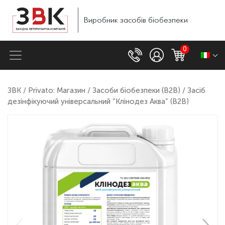
Виробник
засобів
біобезпеки
0
ЗВК
/
Privato: Магазин
/
Засоби біобезпеки (B2B)
/ Засіб
дезінфікуючий універсальний “Клінодез Аква” (B2B)