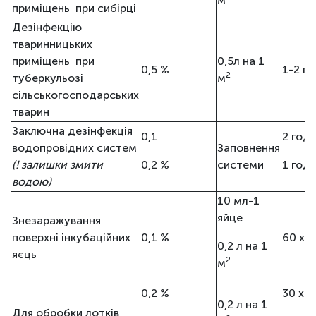
приміщень при сибірці
Дезінфекцію
тваринницьких
приміщень при
0,5л на 1
0,5 %
1-2 го
2
туберкульозі
м
сільськогосподарських
тварин
Заключна дезінфекція
0,1
2 год.
водопровідних систем
Заповнення
(! залишки змити
0,2 %
системи
1 год.
водою)
10 мл-1
яйце
Знезаражування
поверхні інкубаційних
0,1 %
60 хв.
0,2 л на 1
яєць
2
м
0,2 %
30 хв.
0,2 л на 1
Для обробки лотків